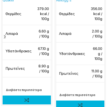
Quaker
Kellogg's
379.00
356.00
Θερμίδες
kcal /
Θερμίδες
kcal /
100g
100g
6.60 g
2.00 g
Λιπαρά
Λιπαρά
/ 100g
/ 100g
67.10 g
66.00
Υδατάνθρακες
/ 100g
Υδατάνθρακες
g /
100g
8.90 g
Πρωτεΐνες
/ 100g
11.00 g
Πρωτεΐνες
/ 100g
Διαβάστε περισσότερα
Διαβάστε περισσότερα