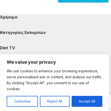
Χρήσιμα
Κατηγορίες Εκπομπών
Diet TV
We value your privacy
Κατηγορίες Άρθρων
We use cookies to enhance your browsing experience,
serve personalised ads or content, and analyse our traffic.
Ακολουθήστε μας
By clicking "Accept All", you consent to our use of
cookies.
Copyright © 2025 DietTV. All Rights Reserved.
Web Design &
development by web-idea.gr
Customise
Reject All
Accept All
0
Shop
My account
Cart