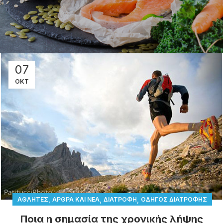
07
ΟΚΤ
,
,
,
ΑΘΛΗΤΈΣ
ΆΡΘΡΑ ΚΑΙ ΝΈΑ
ΔΙΑΤΡΟΦΉ
ΟΔΗΓΌΣ ΔΙΑΤΡΟΦΉΣ
Ποια η σημασία της χρονικής λήψης