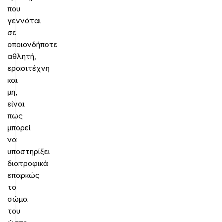
που
γεννάται
σε
οποιονδήποτε
αθλητή,
ερασιτέχνη
και
μη,
είναι
πως
μπορεί
να
υποστηρίξει
διατροφικά
επαρκώς
το
σώμα
του