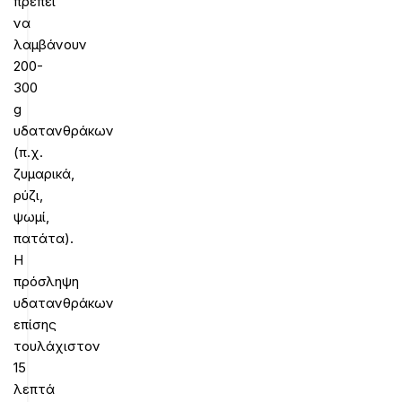
πρέπει
να
λαμβάνουν
200-
300
g
υδατανθράκων
(π.χ.
ζυμαρικά,
ρύζι,
ψωμί,
πατάτα).
Η
πρόσληψη
υδατανθράκων
επίσης
τουλάχιστον
15
λεπτά