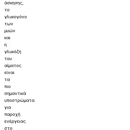
άσκησης,
το
γλυκογόνο
των
μυών
και
η
γλυκόζη
του
αίματος
είναι
τα
πιο
σημαντικά
υποστρώματα
για
παροχή
ενέργειας
στο