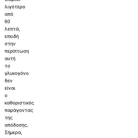
λιγότερο
από
60
λεπτά,
επειδή
στην
περίπτωση
αυτή
το
γλυκογόνο
δεν
είναι
o
καθοριστικός
παράγοντας
της
απόδοσης.
Σήμερα,