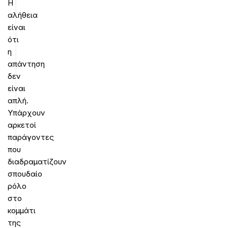
Η
αλήθεια
είναι
ότι
η
απάντηση
δεν
είναι
απλή.
Υπάρχουν
αρκετοί
παράγοντες
που
διαδραματίζουν
σπουδαίο
ρόλο
στο
κομμάτι
της