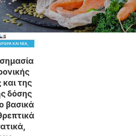
,
ΆΡΘΡΑ ΚΑΙ ΝΈΑ
,
ΤΡΟΦΉ
 σημασία
 ΔΙΑΤΡΟΦΉΣ
ρονικής
 και της
ς δόσης
ο βασικά
θρεπτικά
ατικά,