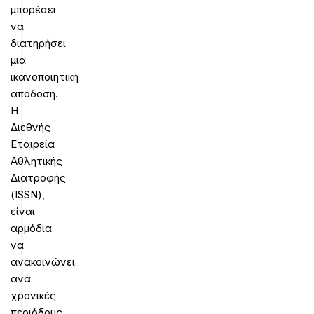
μπορέσει
να
διατηρήσει
μια
ικανοποιητική
απόδοση.
Η
Διεθνής
Εταιρεία
Αθλητικής
Διατροφής
(ISSN),
είναι
αρμόδια
να
ανακοινώνει
ανά
χρονικές
περιόδους