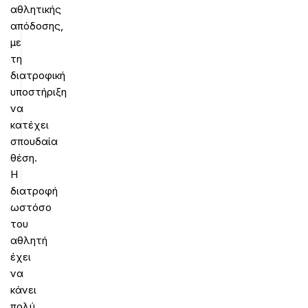
αθλητικής
απόδοσης,
με
τη
διατροφική
υποστήριξη
να
κατέχει
σπουδαία
θέση.
Η
διατροφή
ωστόσο
του
αθλητή
έχει
να
κάνει
πολύ