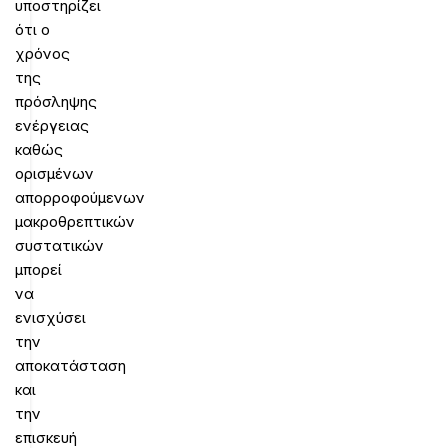
υποστηρίζει
ότι ο
χρόνος
της
πρόσληψης
ενέργειας
καθώς
ορισμένων
απορροφούμενων
μακροθρεπτικών
συστατικών
μπορεί
να
ενισχύσει
την
αποκατάσταση
και
την
επισκευή