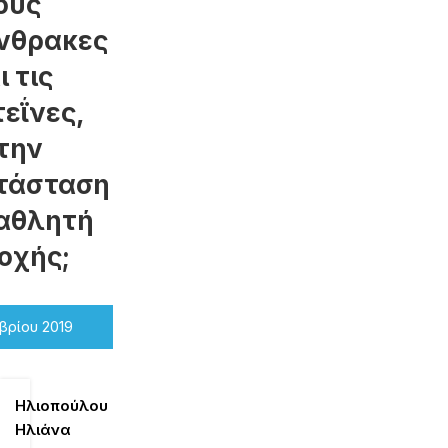
ους
νθρακες
ι τις
εΐνες,
την
τάσταση
 αθλητή
οχής;
βρίου 2019
Ηλιοπούλου
Ηλιάνα