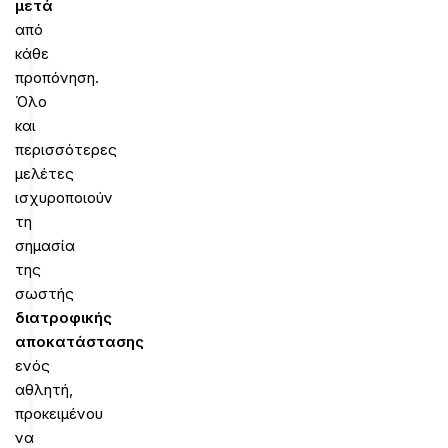
μετά
από
κάθε
προπόνηση.
Όλο
και
περισσότερες
μελέτες
ισχυροποιούν
τη
σημασία
της
σωστής
διατροφικής
αποκατάστασης
ενός
αθλητή,
προκειμένου
να