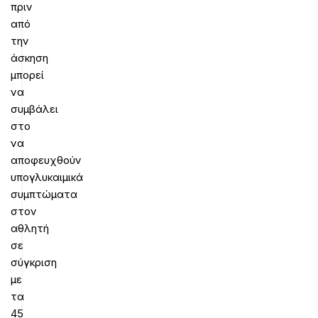
πριν
από
την
άσκηση
μπορεί
να
συμβάλει
στο
να
αποφευχθούν
υπογλυκαιμικά
συμπτώματα
στον
αθλητή
σε
σύγκριση
με
τα
45