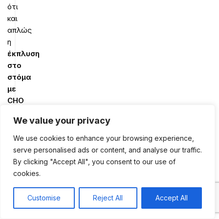
ότι
και
απλώς
η
έκπλυση
στο
στόμα
με
CHO
(υδατάνθρακες)
We value your privacy
κατά
τη
We use cookies to enhance your browsing experience,
διάρκεια
serve personalised ads or content, and analyse our traffic.
της
By clicking "Accept All", you consent to our use of
άσκησης
,
cookies.
φαίνεται
να
Customise
Reject All
Accept All
0
είναι
Shop
Sidebar
My account
Cart
σε