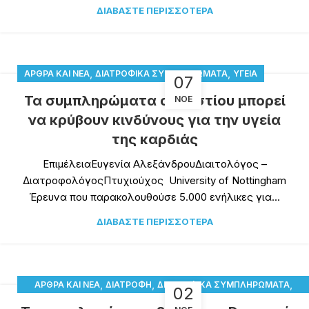
ΔΙΑΒΆΣΤΕ ΠΕΡΙΣΣΌΤΕΡΑ
,
,
ΆΡΘΡΑ ΚΑΙ ΝΈΑ
ΔΙΑΤΡΟΦΙΚΆ ΣΥΜΠΛΗΡΏΜΑΤΑ
ΥΓΕΊΑ
07
Τα συμπληρώματα ασβεστίου μπορεί
ΝΟΈ
να κρύβουν κινδύνους για την υγεία
της καρδιάς
ΕπιμέλειαΕυγενία ΑλεξάνδρουΔιαιτολόγος –
ΔιατροφολόγοςΠτυχιούχος University of Nottingham
Έρευνα που παρακολουθούσε 5.000 ενήλικες για...
ΔΙΑΒΆΣΤΕ ΠΕΡΙΣΣΌΤΕΡΑ
,
,
,
ΆΡΘΡΑ ΚΑΙ ΝΈΑ
ΔΙΑΤΡΟΦΉ
ΔΙΑΤΡΟΦΙΚΆ ΣΥΜΠΛΗΡΏΜΑΤΑ
02
,
ΠΑΡΑΤΗΡΗΤΉΡΙΟ ΒΙΤΑΜΊΝΗΣ D
ΥΓΕΊΑ