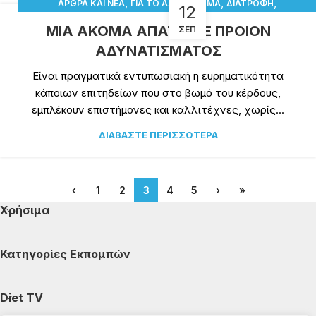
,
,
,
ΆΡΘΡΑ ΚΑΙ ΝΈΑ
ΓΙΑ ΤΟ ΑΔΥΝΆΤΙΣΜΑ
ΔΙΑΤΡΟΦΉ
12
,
ΔΙΑΤΡΟΦΙΚΆ ΣΥΜΠΛΗΡΏΜΑΤΑ
ΣΥΝΕΝΤΕΎΞΕΙΣ
ΜΙΑ ΑΚΟΜΑ ΑΠΑΤΗ ΜΕ ΠΡΟΙΟΝ
ΣΕΠ
ΑΔΥΝΑΤΙΣΜΑΤΟΣ
Είναι πραγματικά εντυπωσιακή η ευρηματικότητα
κάποιων επιτηδείων που στο βωμό του κέρδους,
εμπλέκουν επιστήμονες και καλλιτέχνες, χωρίς...
ΔΙΑΒΆΣΤΕ ΠΕΡΙΣΣΌΤΕΡΑ
‹
1
2
3
4
5
›
»
Χρήσιμα
Κατηγορίες Εκπομπών
Diet TV