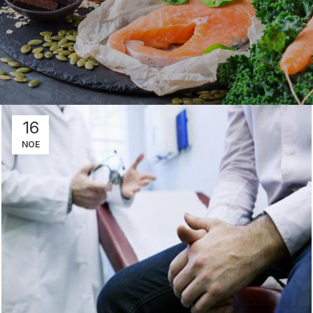
16
ΝΟΈ