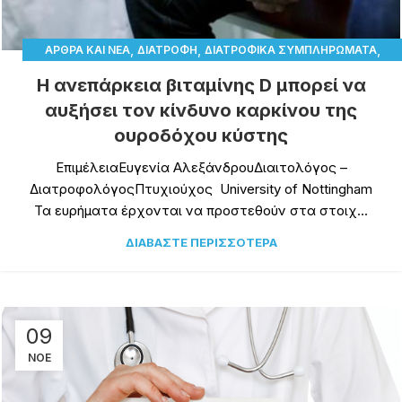
,
,
,
ΆΡΘΡΑ ΚΑΙ ΝΈΑ
ΔΙΑΤΡΟΦΉ
ΔΙΑΤΡΟΦΙΚΆ ΣΥΜΠΛΗΡΏΜΑΤΑ
,
ΠΑΡΑΤΗΡΗΤΉΡΙΟ ΒΙΤΑΜΊΝΗΣ D
ΥΓΕΊΑ
Η ανεπάρκεια βιταμίνης D μπορεί να
αυξήσει τον κίνδυνο καρκίνου της
ουροδόχου κύστης
ΕπιμέλειαΕυγενία ΑλεξάνδρουΔιαιτολόγος –
ΔιατροφολόγοςΠτυχιούχος University of Nottingham
Τα ευρήματα έρχονται να προστεθούν στα στοιχ...
ΔΙΑΒΆΣΤΕ ΠΕΡΙΣΣΌΤΕΡΑ
09
ΝΟΈ