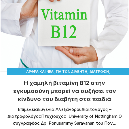
,
,
,
ΆΡΘΡΑ ΚΑΙ ΝΈΑ
ΓΙΑ ΤΟΝ ΔΙΑΒΉΤΗ
ΔΙΑΤΡΟΦΉ
,
ΔΙΑΤΡΟΦΙΚΆ ΣΥΜΠΛΗΡΏΜΑΤΑ
ΥΓΕΊΑ
Η χαμηλή βιταμίνη Β12 στην
εγκυμοσύνη μπορεί να αυξήσει τον
κίνδυνο του διαβήτη στα παιδιά
ΕπιμέλειαΕυγενία ΑλεξάνδρουΔιαιτολόγος –
ΔιατροφολόγοςΠτυχιούχος University of Nottingham Ο
συγγραφέας Δρ. Ponusammy Saravanan του Παν...