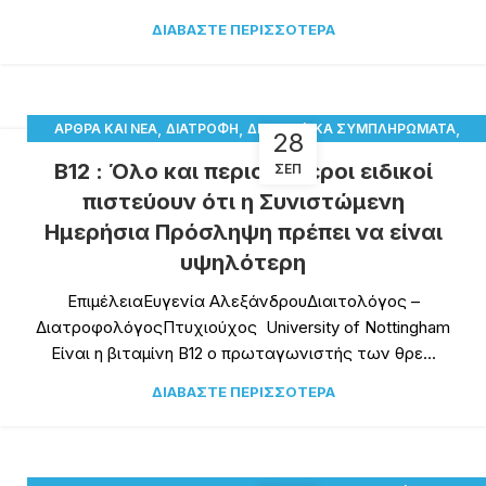
ΔΙΑΒΆΣΤΕ ΠΕΡΙΣΣΌΤΕΡΑ
,
,
,
ΆΡΘΡΑ ΚΑΙ ΝΈΑ
ΔΙΑΤΡΟΦΉ
ΔΙΑΤΡΟΦΙΚΆ ΣΥΜΠΛΗΡΏΜΑΤΑ
28
ΥΓΕΊΑ
Β12 : Όλο και περισσότεροι ειδικοί
ΣΕΠ
πιστεύουν ότι η Συνιστώμενη
Ημερήσια Πρόσληψη πρέπει να είναι
υψηλότερη
ΕπιμέλειαΕυγενία ΑλεξάνδρουΔιαιτολόγος –
ΔιατροφολόγοςΠτυχιούχος University of Nottingham
Είναι η βιταμίνη Β12 ο πρωταγωνιστής των θρε...
ΔΙΑΒΆΣΤΕ ΠΕΡΙΣΣΌΤΕΡΑ