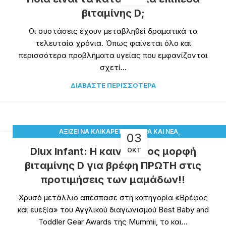
βιταμίνης D;
Οι συστάσεις έχουν μεταβληθεί δραματικά τα
τελευταία χρόνια. Όπως φαίνεται όλο και
περισσότερα προβλήματα υγείας που εμφανίζονται
σχετί...
ΔΙΑΒΆΣΤΕ ΠΕΡΙΣΣΌΤΕΡΑ
,
,
ΑΞΊΖΕΙ ΝΑ ΚΛΙΚΑΡΕΤΕ
ΆΡΘΡΑ ΚΑΙ ΝΈΑ
03
,
ΔΙΑΤΡΟΦΙΚΆ ΣΥΜΠΛΗΡΏΜΑΤΑ
ΠΑΡΑΤΗΡΗΤΉΡΙΟ ΒΙΤΑΜΊΝΗΣ D
Dlux Infant: Η καινοτόμος μορφή
ΟΚΤ
βιταμίνης D για βρέφη ΠΡΩΤΗ στις
προτιμήσεις των μαμάδων!!
Χρυσό μετάλλιο απέσπασε στη κατηγορία «Βρέφος
και ευεξία» του Αγγλικού διαγωνισμού Best Baby and
Toddler Gear Awards της Mummii, το και...