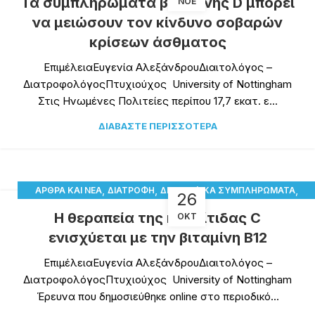
Τα συμπληρώματα βιταμίνης D μπορεί
ΝΟΈ
να μειώσουν τον κίνδυνο σοβαρών
κρίσεων άσθματος
ΕπιμέλειαΕυγενία ΑλεξάνδρουΔιαιτολόγος –
ΔιατροφολόγοςΠτυχιούχος University of Nottingham
Στις Ηνωμένες Πολιτείες περίπου 17,7 εκατ. ε...
ΔΙΑΒΆΣΤΕ ΠΕΡΙΣΣΌΤΕΡΑ
,
,
,
ΆΡΘΡΑ ΚΑΙ ΝΈΑ
ΔΙΑΤΡΟΦΉ
ΔΙΑΤΡΟΦΙΚΆ ΣΥΜΠΛΗΡΏΜΑΤΑ
26
ΥΓΕΊΑ
Η θεραπεία της ηπατίτιδας C
ΟΚΤ
ενισχύεται με την βιταμίνη Β12
ΕπιμέλειαΕυγενία ΑλεξάνδρουΔιαιτολόγος –
ΔιατροφολόγοςΠτυχιούχος University of Nottingham
Έρευνα που δημοσιεύθηκε online στο περιοδικό...