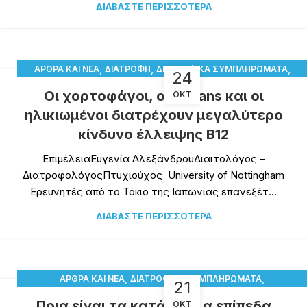
ΔΙΑΒΆΣΤΕ ΠΕΡΙΣΣΌΤΕΡΑ
,
,
,
ΆΡΘΡΑ ΚΑΙ ΝΈΑ
ΔΙΑΤΡΟΦΉ
ΔΙΑΤΡΟΦΙΚΆ ΣΥΜΠΛΗΡΏΜΑΤΑ
24
ΥΓΕΊΑ
Οι χορτοφάγοι, οι vegans και οι
ΟΚΤ
ηλικιωμένοι διατρέχουν μεγαλύτερο
κίνδυνο έλλειψης Β12
ΕπιμέλειαΕυγενία ΑλεξάνδρουΔιαιτολόγος –
ΔιατροφολόγοςΠτυχιούχος University of Nottingham
Ερευνητές από το Τόκιο της Ιαπωνίας επανεξέτ...
ΔΙΑΒΆΣΤΕ ΠΕΡΙΣΣΌΤΕΡΑ
,
,
ΆΡΘΡΑ ΚΑΙ ΝΈΑ
ΔΙΑΤΡΟΦΙΚΆ ΣΥΜΠΛΗΡΏΜΑΤΑ
21
,
ΠΑΡΑΤΗΡΗΤΉΡΙΟ ΒΙΤΑΜΊΝΗΣ D
ΥΓΕΊΑ
Ποια είναι τα κατάλληλα επίπεδα
ΟΚΤ