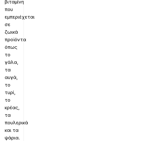
βιταμίνη
που
εμπεριέχεται
σε
ζωικά
προϊόντα
όπως
το
γάλα,
τα
αυγά,
το
τυρί,
το
κρέας,
τα
πουλερικά
και τα
ψάρια.