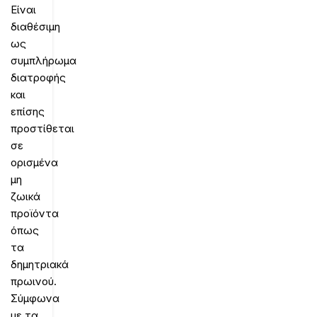
Είναι
διαθέσιμη
ως
συμπλήρωμα
διατροφής
και
επίσης
προστίθεται
σε
ορισμένα
μη
ζωικά
προϊόντα
όπως
τα
δημητριακά
πρωινού.
Σύμφωνα
με τα