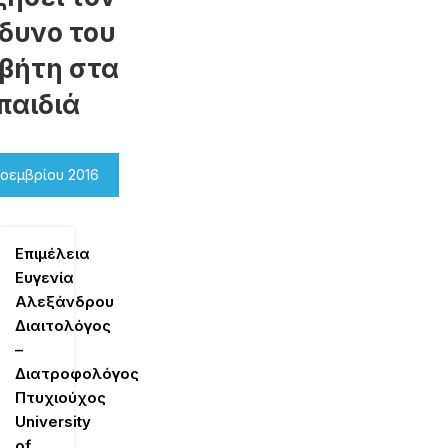
νδυνο του
αβήτη στα
παιδιά
οεμβρίου 2016
Επιμέλεια
Ευγενία
Αλεξάνδρου
Διαιτολόγος
–
Διατροφολόγος
Πτυχιούχος
University
of