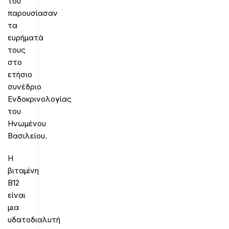
του
παρουσίασαν
τα
ευρήματά
τους
στο
ετήσιο
συνέδριο
Ενδοκρινολογίας
του
Ηνωμένου
Βασιλείου.
Η
βιταμίνη
Β12
είναι
μια
υδατοδιαλυτή