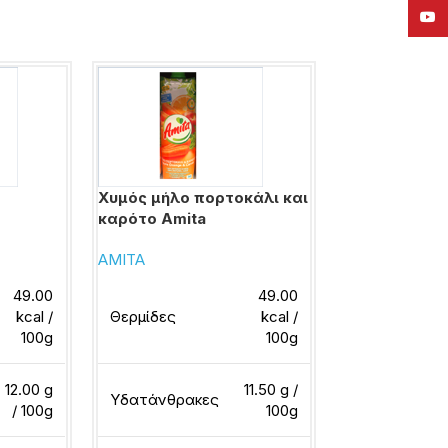
YouT
Χυμός μήλο πορτοκάλι και
Χυμός νέκτα
καρότο Amita
Amita
AMITA
AMITA
49.00
49.00
kcal /
Θερμίδες
kcal /
Θερμίδες
100g
100g
12.00 g
11.50 g /
Υδατάνθρακες
Υδατάνθρακ
/ 100g
100g