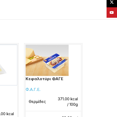
X
YouT
Κεφαλοτύρι ΦΑΓΕ
Τυρί 4 Mix C
Φ.Α.Γ.Ε.
Φ.Α.Γ.Ε.
371.00 kcal
Θερμίδες
Θερμίδες
/ 100g
.00 kcal