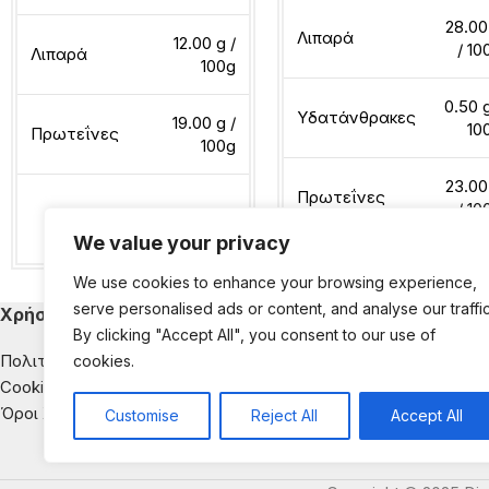
28.00
Λιπαρά
12.00 g /
/ 10
Λιπαρά
100g
0.50 g
Υδατάνθρακες
19.00 g /
10
Πρωτεΐνες
100g
23.00
Πρωτεΐνες
/ 10
Διαβάστε περισσότερα
We value your privacy
We use cookies to enhance your browsing experience,
Διαβάστε περισσότερα
serve personalised ads or content, and analyse our traffic
Χρήσιμα
Κατηγορίες Εκ
By clicking "Accept All", you consent to our use of
Πολιτική Απορρήτου
Παιδική Διατροφή
cookies.
Cookies
Διατροφή & Νοσή
Όροι Χρήσης
Αντιμετώπιση της
Customise
Reject All
Accept All
Διατροφική Ενημέ