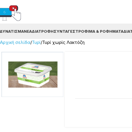
ΔΥΝΆΤΙΣΜΑ
ΝΈΑ
ΔΙΑΤΡΟΦΉ
ΣΥΝΤΑΓΈΣ
ΤΡΌΦΙΜΑ & ΡΟΦΉΜΑΤΑ
ΔΙΑ
Αρχική σελίδα
Τυρί
Τυρί χωρίς Λακτόζη