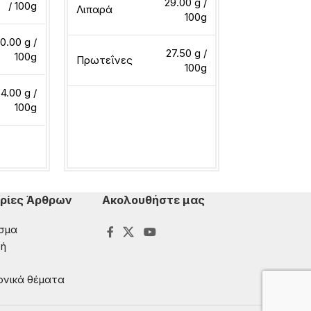
29.00 g /
/ 100g
Λιπαρά
Λιπαρά
100g
0.00 g /
27.50 g /
100g
Πρωτεΐνες
Πρωτεΐνες
100g
4.00 g /
100g
Διαβάστε περισσότερα
Διαβάστε περ
ερα
ρίες Άρθρων
Ακολουθήστε μας
σμα
ή
ονικά θέματα