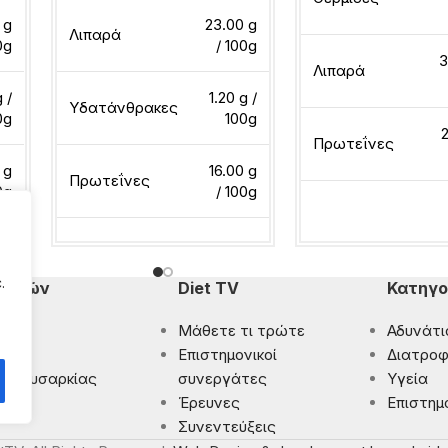
 g
23.00 g
Λιπαρά
0g
/ 100g
3
Λιπαρά
 /
1.20 g /
Υδατάνθρακες
0g
100g
2
Πρωτεΐνες
 g
16.00 g
Πρωτεΐνες
0g
/ 100g
Διαβάστε περισσότ
Διαβάστε περισσότερα
.
πομπών
Diet TV
Κατηγο
Μάθετε τι τρώτε
Αδυνάτι
ματα
Eπιστημονικοί
Διατροφ
 Παχυσαρκίας
συνεργάτες
Υγεία
ρωση
Έρευνες
Επιστημ
Συνεντεύξεις