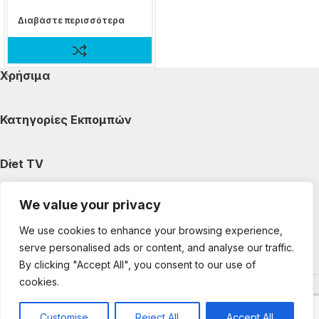
Διαβάστε περισσότερα
Χρήσιμα
Κατηγορίες Εκπομπών
Diet TV
We value your privacy
Κατηγορίες Άρθρων
We use cookies to enhance your browsing experience,
serve personalised ads or content, and analyse our traffic.
Ακολουθήστε μας
By clicking "Accept All", you consent to our use of
cookies.
Copyright © 2025 DietTV. All Rights Reserved.
Web Design &
development by web-idea.gr
Customise
Reject All
Accept All
0