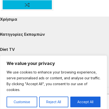
Χρήσιμα
Κατηγορίες Εκπομπών
Diet TV
We value your privacy
Κατηγορίες Άρθρων
We use cookies to enhance your browsing experience,
serve personalised ads or content, and analyse our traffic.
Ακολουθήστε μας
By clicking "Accept All", you consent to our use of
cookies.
Copyright © 2025 DietTV. All Rights Reserved.
Web Design &
development by web-idea.gr
Customise
Reject All
Accept All
0
Shop
My account
Cart