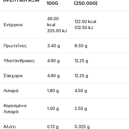
ΘΡΕΠΤΙΚΗ ΑΞΙΑ
100G
(250.00G)
49.00
122.50 kcal
Ενέργεια
kcal
512.50 kJ
205.00 kJ
Πρωτεΐνες
3.40 g
8.50 g
Υδατάνθρακες
4.90 g
12.25 g
Σάκχαρα
4.90 g
12.25 g
Λιπαρά
1.80 g
4.50 g
Κορεσμένα
1.00 g
2.50 g
Λιπαρά
Αλάτι
0.13 g
0.325 g