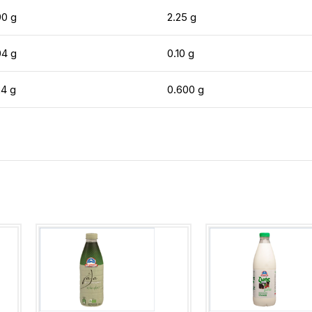
90 g
2.25 g
04 g
0.10 g
24 g
0.600 g