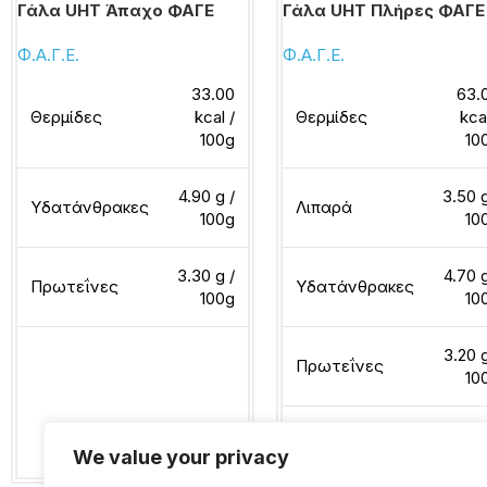
Γάλα UHT Άπαχο ΦΑΓΕ
Γάλα UHT Πλήρες ΦΑΓΕ
Φ.Α.Γ.Ε.
Φ.Α.Γ.Ε.
33.00
63.
Θερμίδες
kcal /
Θερμίδες
kca
100g
10
4.90 g /
3.50 g
Υδατάνθρακες
Λιπαρά
100g
10
3.30 g /
4.70 g
Πρωτεΐνες
Υδατάνθρακες
100g
10
3.20 g
Πρωτεΐνες
10
Διαβάστε περισσότερα
We value your privacy
Διαβάστε περισσότερα