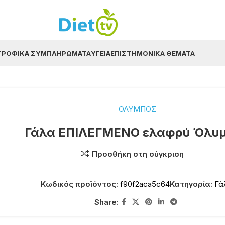
ΤΡΟΦΙΚΆ ΣΥΜΠΛΗΡΏΜΑΤΑ
ΥΓΕΊΑ
ΕΠΙΣΤΗΜΟΝΙΚΆ ΘΈΜΑΤΑ
ΟΛΥΜΠΟΣ
Γάλα ΕΠΙΛΕΓΜΕΝΟ ελαφρύ Όλυ
Προσθήκη στη σύγκριση
Κωδικός προϊόντος:
f90f2aca5c64
Κατηγορία:
Γά
Share: