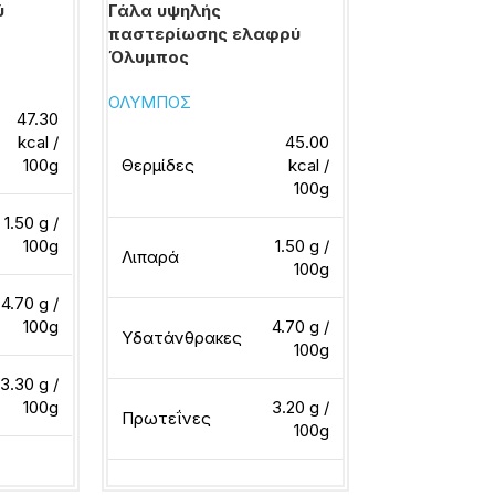
ύ
Γάλα υψηλής
Ξυνόγαλα Δ
παστερίωσης ελαφρύ
Φ.Α.Γ.Ε.
Όλυμπος
ΟΛΥΜΠΟΣ
47.30
Θερμίδες
kcal /
45.00
100g
Θερμίδες
kcal /
100g
Λιπαρά
1.50 g /
100g
1.50 g /
Λιπαρά
100g
Υδατάνθρακ
4.70 g /
100g
4.70 g /
Υδατάνθρακες
100g
Πρωτεΐνες
3.30 g /
100g
3.20 g /
Πρωτεΐνες
100g
Διαβάστε περ
ερα