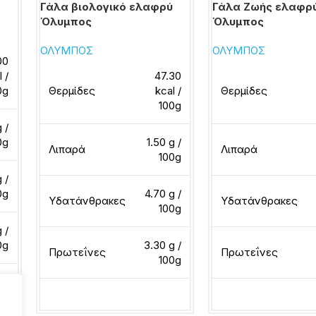
Γάλα βιολογικό ελαφρύ
Γάλα Ζωής ελαφρ
Όλυμπος
Όλυμπος
ΟΛΥΜΠΟΣ
ΟΛΥΜΠΟΣ
00
l /
47.30
0g
Θερμίδες
kcal /
Θερμίδες
100g
 /
0g
1.50 g /
Λιπαρά
Λιπαρά
100g
 /
0g
4.70 g /
Υδατάνθρακες
Υδατάνθρακες
100g
 /
0g
3.30 g /
Πρωτεΐνες
Πρωτεΐνες
100g
Διαβάστε περισσότερα
Διαβάστε περισσότ