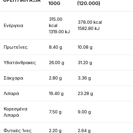
ΘΡΕΠΤΙΚΗ ΑΞΙΑ
100G
(120.00G)
315.00
378.00 kcal
Ενέργεια
kcal
1582.80 kJ
1319.00 kJ
Πρωτεΐνες
8.40 g
10.08 g
Υδατάνθρακες
26.00 g
31.20 g
Σάκχαρα
2.80 g
3.36 g
Λιπαρά
19.40 g
23.28 g
Κορεσμένα
7.50 g
9.00 g
Λιπαρά
Φυτικές Ίνες
2.20 g
2.64 g