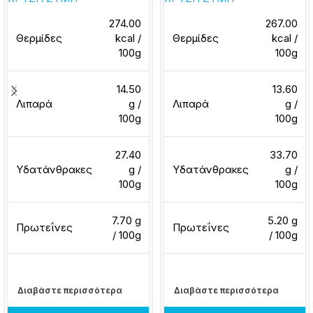
274.00
267.00
Θερμίδες
kcal /
Θερμίδες
kcal /
100g
100g
14.50
13.60
Λιπαρά
g /
Λιπαρά
g /
100g
100g
27.40
33.70
Υδατάνθρακες
g /
Υδατάνθρακες
g /
100g
100g
7.70 g
5.20 g
Πρωτεΐνες
Πρωτεΐνες
/ 100g
/ 100g
Διαβάστε περισσότερα
Διαβάστε περισσότερα