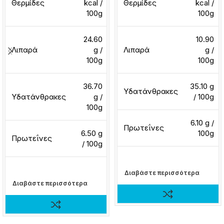
Θερμίδες
kcal /
Θερμίδες
kcal /
100g
100g
24.60
10.90
Λιπαρά
g /
Λιπαρά
g /
100g
100g
36.70
35.10 g
Υδατάνθρακες
Υδατάνθρακες
g /
/ 100g
100g
6.10 g /
Πρωτεΐνες
6.50 g
100g
Πρωτεΐνες
/ 100g
Διαβάστε περισσότερα
Διαβάστε περισσότερα