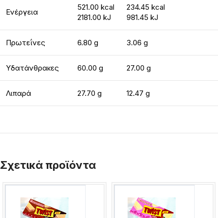
521.00 kcal
234.45 kcal
Ενέργεια
2181.00 kJ
981.45 kJ
Πρωτεΐνες
6.80 g
3.06 g
Υδατάνθρακες
60.00 g
27.00 g
Λιπαρά
27.70 g
12.47 g
Σχετικά προϊόντα