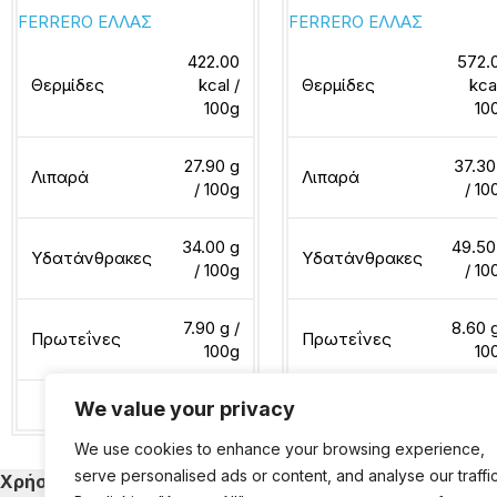
FERRERO ΕΛΛΑΣ
FERRERO ΕΛΛΑΣ
422.00
572.
Θερμίδες
kcal /
Θερμίδες
kca
100g
10
27.90 g
37.30
Λιπαρά
Λιπαρά
/ 100g
/ 10
34.00 g
49.50
Υδατάνθρακες
Υδατάνθρακες
/ 100g
/ 10
7.90 g /
8.60 g
Πρωτεΐνες
Πρωτεΐνες
100g
10
We value your privacy
Διαβάστε περισσότερα
Διαβάστε περισσότερα
We use cookies to enhance your browsing experience,
serve personalised ads or content, and analyse our traffic
Χρήσιμα
Κατηγορίες Εκ