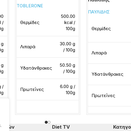
TOBLERONE
ΠΑΥΛΙΔΗΣ
00
500.00
l /
Θερμίδες
kcal /
0g
100g
Θερμίδες
 g
30.00 g
Λιπαρά
0g
/ 100g
Λιπαρά
 g
50.50 g
Υδατάνθρακες
0g
/ 100g
Υδατάνθρακες
 /
6.00 g /
Πρωτεΐνες
0g
100g
Πρωτεΐνες
Διαβάστε περισσότερα
Διαβάστε περισσότ
.
πομπών
Diet TV
Κατηγο