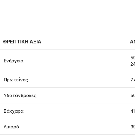
ΘΡΕΠΤΙΚΗ ΑΞΙΑ
Α
59
Ενέργεια
2
Πρωτεΐνες
7.
Υδατάνθρακες
5
Σάκχαρα
41
Λιπαρά
3