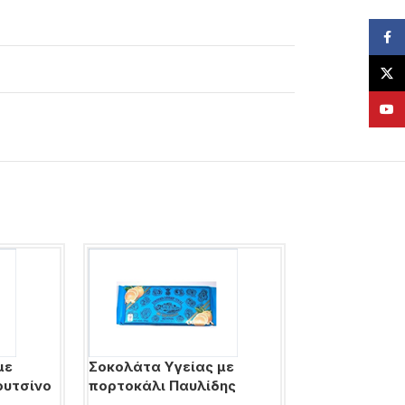
Face
X
YouT
με
Σοκολάτα Υγείας με
Σοκολατάκια 
ουτσίνο
πορτοκάλι Παυλίδης
Ferrero