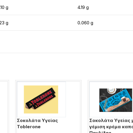
.10 g
4.19 g
23 g
0.060 g
Σοκολάτα Υγείας
Σοκολάτα Υγείας 
Toblerone
γέμιση κρέμα καπ
Παυλίδης