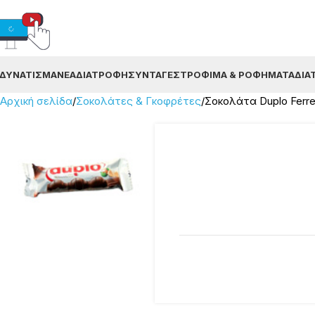
ΔΥΝΆΤΙΣΜΑ
ΝΈΑ
ΔΙΑΤΡΟΦΉ
ΣΥΝΤΑΓΈΣ
ΤΡΌΦΙΜΑ & ΡΟΦΉΜΑΤΑ
ΔΙΑ
Αρχική σελίδα
Σοκολάτες & Γκοφρέτες
Σοκολάτα Duplo Ferre