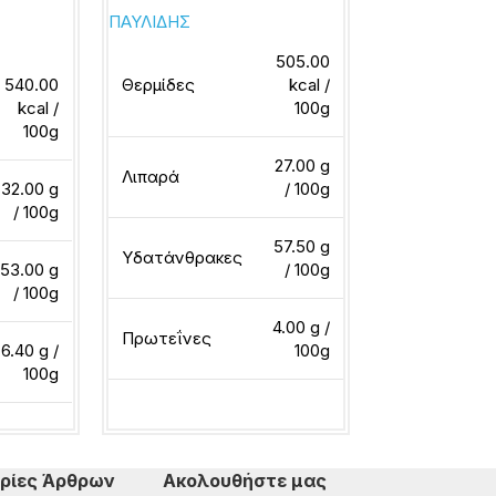
ΠΑΥΛΙΔΗΣ
FERRERO ΕΛΛ
505.00
540.00
Θερμίδες
kcal /
Θερμίδες
kcal /
100g
100g
27.00 g
Λιπαρά
Λιπαρά
32.00 g
/ 100g
/ 100g
57.50 g
Υδατάνθρακες
Υδατάνθρακ
53.00 g
/ 100g
/ 100g
4.00 g /
Πρωτεΐνες
Πρωτεΐνες
6.40 g /
100g
100g
Διαβάστε περισσότερα
Διαβάστε περ
ερα
ρίες Άρθρων
Ακολουθήστε μας