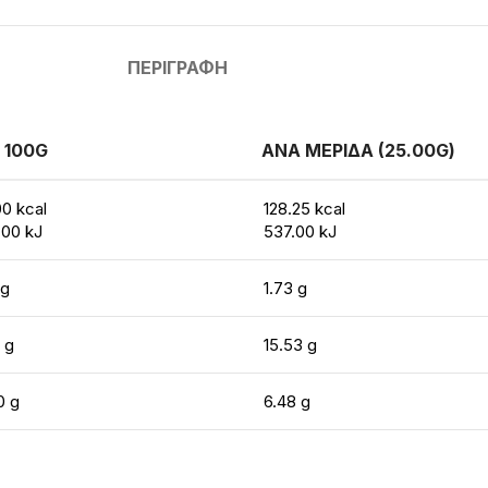
ΠΕΡΙΓΡΑΦΉ
 100G
ΑΝΑ ΜΕΡΙΔΑ (25.00G)
00 kcal
128.25 kcal
.00 kJ
537.00 kJ
 g
1.73 g
 g
15.53 g
0 g
6.48 g