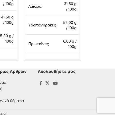
Λιπαρά
/ 100g
31.50 g
Λιπαρά
/ 100g
41.50 g
Υδατάνθρακ
/ 100g
52.00 g
Υδατάνθρακες
/ 100g
5.30 g /
Πρωτεΐνες
100g
6.00 g /
Πρωτεΐνες
100g
ερα
Διαβάστε περ
Διαβάστε περισσότερα
ρίες Άρθρων
Ακολουθήστε μας
σμα
ή
ονικά θέματα
a.gr