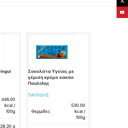
X
YouT
ingui
Σοκολάτα Υγείας με
Σοκολάτα Υγ
γέμιση κρέμα κακάο
λεμόνι Παυλί
Παυλίδης
ΠΑΥΛΙΔΗΣ
ΠΑΥΛΙΔΗΣ
446.00
kcal /
530.00
Θερμίδες
100g
Θερμίδες
kcal /
100g
28.30 g