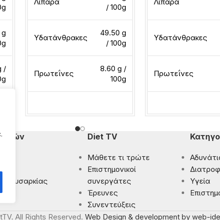
Λιπαρά
Λιπαρά
0g
/ 100g
 g
49.50 g
Υδατάνθρακες
Υδατάνθρακες
0g
/ 100g
 /
8.60 g /
Πρωτεΐνες
Πρωτεΐνες
0g
100g
Διαβάστε περισσότερα
Διαβάστε περισσότ
.
πομπών
Diet TV
Κατηγο
Μάθετε τι τρώτε
Αδυνάτι
ματα
Eπιστημονικοί
Διατροφ
 Παχυσαρκίας
συνεργάτες
Υγεία
ρωση
Έρευνες
Επιστημ
Συνεντεύξεις
tTV. All Rights Reserved.
Web Design & development by web-ide