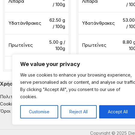
Λιπαρά
Λιπαρά
/ 100g
/ 10
62.50 g
53.00
Υδατάνθρακες
Υδατάνθρακες
/ 100g
/ 10
5.00 g /
8.80 g
Πρωτεΐνες
Πρωτεΐνες
100g
10
We value your privacy
Διαβάστε περισσότερα
Διαβάστε περισσότερα
We use cookies to enhance your browsing experience,
serve personalised ads or content, and analyse our traffic
Χρήσιμα
Κατηγορίες Εκ
By clicking "Accept All", you consent to our use of
Πολιτική Απορρήτου
Παιδική Διατροφή
cookies.
Cookies
Διατροφή & Νοσή
Όροι Χρήσης
Αντιμετώπιση της
Customise
Reject All
Accept All
Διατροφική Ενημέ
Copyright © 2025 Die