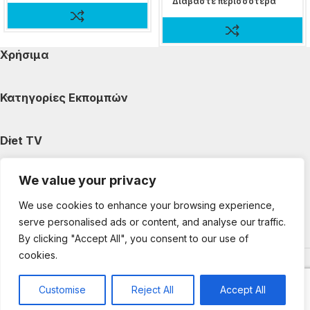
Διαβάστε περισσότερα
Χρήσιμα
Κατηγορίες Εκπομπών
Diet TV
We value your privacy
Κατηγορίες Άρθρων
We use cookies to enhance your browsing experience,
serve personalised ads or content, and analyse our traffic.
Ακολουθήστε μας
By clicking "Accept All", you consent to our use of
cookies.
Copyright © 2025 DietTV. All Rights Reserved.
Web Design &
development by web-idea.gr
Customise
Reject All
Accept All
0
Shop
My account
Cart