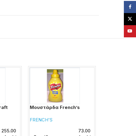
Face
X
YouT
raft
Μουστάρδα French’s
Μουστάρδα 
Μεσογειακά 
FRENCH'S
Μέλι
255.00
73.00
BRAVA