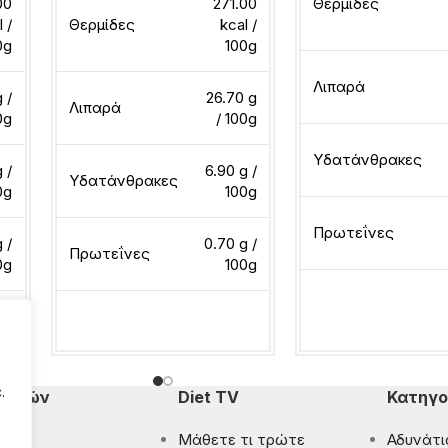
00
271.00
Θερμίδες
l /
Θερμίδες
kcal /
0g
100g
Λιπαρά
 /
26.70 g
Λιπαρά
0g
/ 100g
Υδατάνθρακες
 /
6.90 g /
Υδατάνθρακες
0g
100g
Πρωτεΐνες
 /
0.70 g /
Πρωτεΐνες
0g
100g
Διαβάστε περισσότ
Διαβάστε περισσότερα
.
πομπών
Diet TV
Κατηγο
Μάθετε τι τρώτε
Αδυνάτι