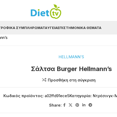
ΤΡΟΦΙΚΆ ΣΥΜΠΛΗΡΏΜΑΤΑ
ΥΓΕΊΑ
ΕΠΙΣΤΗΜΟΝΙΚΆ ΘΈΜΑΤΑ
nn’s
HELLMANN'S
Σάλτσα Burger Hellmann’s
Προσθήκη στη σύγκριση
Κωδικός προϊόντος:
a02ffd91ece5
Κατηγορία:
Ντρέσινγκ-
Share: