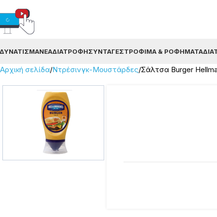
ΔΥΝΆΤΙΣΜΑ
ΝΈΑ
ΔΙΑΤΡΟΦΉ
ΣΥΝΤΑΓΈΣ
ΤΡΌΦΙΜΑ & ΡΟΦΉΜΑΤΑ
ΔΙΑ
Αρχική σελίδα
Ντρέσινγκ-Μουστάρδες
Σάλτσα Burger Hellma