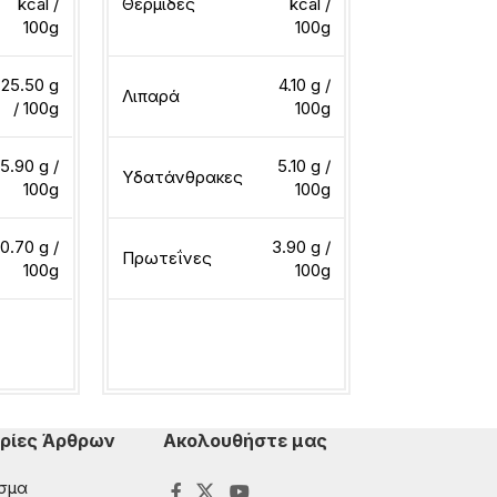
kcal /
Θερμίδες
kcal /
100g
100g
Θερμίδες
25.50 g
4.10 g /
Λιπαρά
/ 100g
100g
Λιπαρά
5.90 g /
5.10 g /
Υδατάνθρακες
100g
100g
Υδατάνθρακ
0.70 g /
3.90 g /
Πρωτεΐνες
100g
100g
Πρωτεΐνες
ερα
Διαβάστε περισσότερα
Διαβάστε περ
ρίες Άρθρων
Ακολουθήστε μας
σμα