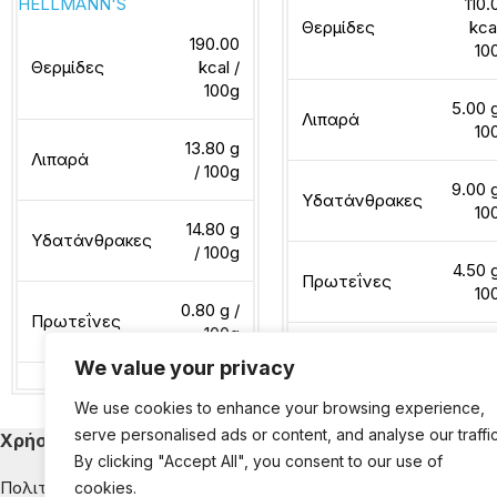
110.
HELLMANN'S
Θερμίδες
kca
190.00
10
Θερμίδες
kcal /
100g
5.00 g
Λιπαρά
10
13.80 g
Λιπαρά
/ 100g
9.00 g
Υδατάνθρακες
10
14.80 g
Υδατάνθρακες
/ 100g
4.50 g
Πρωτεΐνες
10
0.80 g /
Πρωτεΐνες
100g
We value your privacy
Διαβάστε περισσότερα
We use cookies to enhance your browsing experience,
Διαβάστε περισσότερα
serve personalised ads or content, and analyse our traffic
Χρήσιμα
Κατηγορίες Εκ
By clicking "Accept All", you consent to our use of
Πολιτική Απορρήτου
Παιδική Διατροφή
cookies.