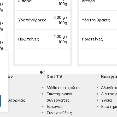
Λιπαρά
Λιπαρά
 /
100g
0g
4.30 g /
Υδατάνθρακες
Υδατάνθρακες
 /
100g
0g
1.00 g /
Πρωτεΐνες
Πρωτεΐνες
g /
100g
0g
Διαβάστε περισσότερα
Διαβάστε περισσότ
.
πομπών
Diet TV
Κατηγο
Μάθετε τι τρώτε
Αδυνάτι
ματα
Eπιστημονικοί
Διατροφ
 Παχυσαρκίας
συνεργάτες
Υγεία
ρωση
Έρευνες
Επιστημ
Συνεντεύξεις