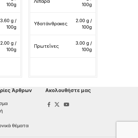
Λιπαρά
Λιπαρά
100g
100g
3.60 g /
2.00 g /
Υδατάνθρακες
Υδατάνθρακ
100g
100g
2.00 g /
3.00 g /
Πρωτεΐνες
Πρωτεΐνες
100g
100g
ερα
Διαβάστε περισσότερα
Διαβάστε περ
ρίες Άρθρων
Ακολουθήστε μας
σμα
ή
ονικά θέματα