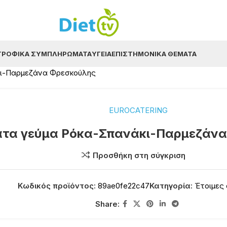
ΤΡΟΦΙΚΆ ΣΥΜΠΛΗΡΏΜΑΤΑ
ΥΓΕΊΑ
ΕΠΙΣΤΗΜΟΝΙΚΆ ΘΈΜΑΤΑ
ι-Παρμεζάνα Φρεσκούλης
EUROCATERING
τα γεύμα Ρόκα-Σπανάκι-Παρμεζάνα
Προσθήκη στη σύγκριση
Κωδικός προϊόντος:
89ae0fe22c47
Κατηγορία:
Έτοιμες
Share: