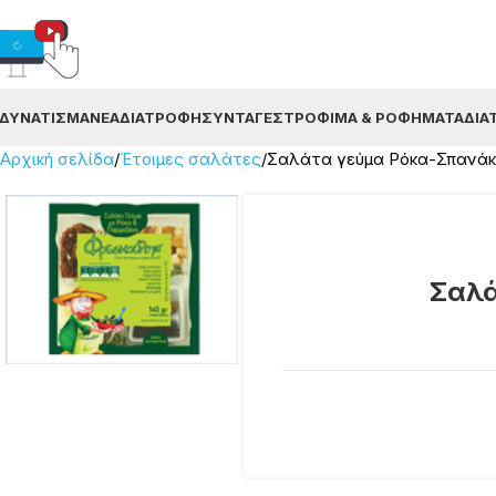
ΔΥΝΆΤΙΣΜΑ
ΝΈΑ
ΔΙΑΤΡΟΦΉ
ΣΥΝΤΑΓΈΣ
ΤΡΌΦΙΜΑ & ΡΟΦΉΜΑΤΑ
ΔΙΑ
Αρχική σελίδα
Έτοιμες σαλάτες
Σαλάτα γεύμα Ρόκα-Σπανάκ
Σαλά