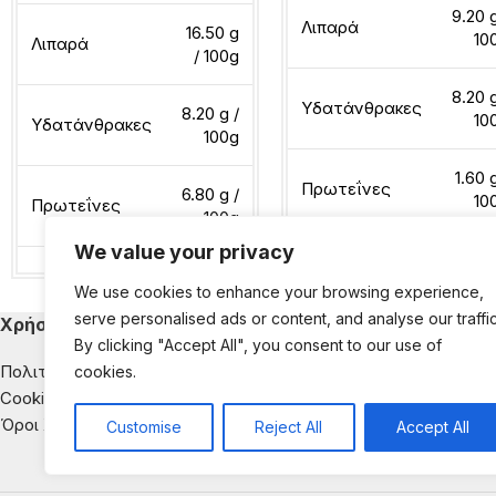
9.20 g
Λιπαρά
16.50 g
10
Λιπαρά
/ 100g
8.20 g
Υδατάνθρακες
8.20 g /
10
Υδατάνθρακες
100g
1.60 
Πρωτεΐνες
6.80 g /
10
Πρωτεΐνες
100g
We value your privacy
Διαβάστε περισσότερα
We use cookies to enhance your browsing experience,
Διαβάστε περισσότερα
serve personalised ads or content, and analyse our traffic
Χρήσιμα
Κατηγορίες Εκ
By clicking "Accept All", you consent to our use of
Πολιτική Απορρήτου
Παιδική Διατροφή
cookies.
Cookies
Διατροφή & Νοσή
Όροι Χρήσης
Αντιμετώπιση της
Customise
Reject All
Accept All
Διατροφική Ενημέ