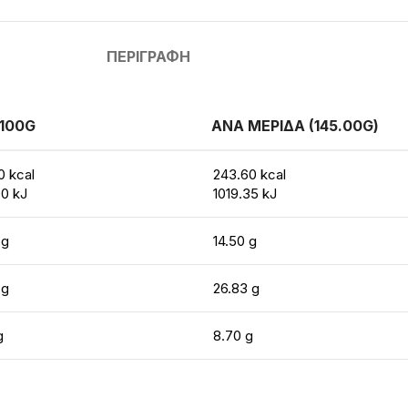
ΠΕΡΙΓΡΑΦΉ
100G
ΑΝΑ ΜΕΡΙΔΑ (145.00G)
0 kcal
243.60 kcal
0 kJ
1019.35 kJ
 g
14.50 g
 g
26.83 g
g
8.70 g