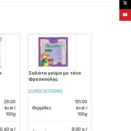
X
YouT
α
Σαλάτα γεύμα με τόνο
Σαλάτα δρο
Φρεσκούλης
Μπάρμπα Στ
EUROCATERING
Μπάρμπα Στά
29.00
101.00
kcal /
Θερμίδες
kcal /
Θερμίδες
100g
100g
0.40 g /
9.00 g /