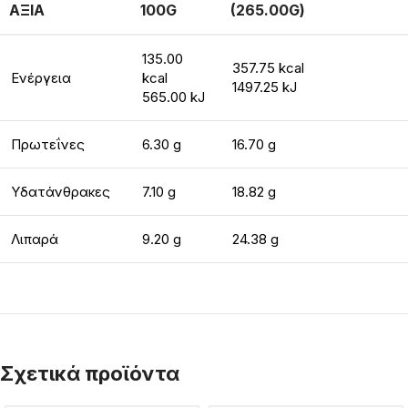
ΑΞΙΑ
100G
(265.00G)
135.00
357.75 kcal
Ενέργεια
kcal
1497.25 kJ
565.00 kJ
Πρωτεΐνες
6.30 g
16.70 g
Υδατάνθρακες
7.10 g
18.82 g
Λιπαρά
9.20 g
24.38 g
Σχετικά προϊόντα