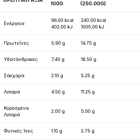
ΘΡΕΠΤΙΚΗ ΑΞΙΑ
100G
(250.00G)
96.00 kcal
240.00 kcal
Ενέργεια
402.00 kJ
1005.00 kJ
Πρωτεΐνες
5.90 g
14.75 g
Υδατάνθρακες
7.40 g
18.50 g
Σάκχαρα
2.10 g
5.25 g
Λιπαρά
4.50 g
11.25 g
Κορεσμένα
2.00 g
5.00 g
Λιπαρά
Φυτικές Ίνες
1.10 g
2.75 g