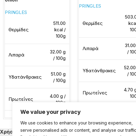
PRINGLES
PRINGLES
503.
511.00
Θερμίδες
kca
Θερμίδες
kcal /
10
100g
31.00
Λιπαρά
32.00 g
/ 10
Λιπαρά
/ 100g
52.00
Υδατάνθρακες
51.00 g
/ 10
Υδατάνθρακες
/ 100g
4.70 g
Πρωτεΐνες
4.00 g /
10
Πρωτεΐνες
100g
We value your privacy
Διαβάστε περισσότερα
We use cookies to enhance your browsing experience,
Διαβάστε περισσότερα
serve personalised ads or content, and analyse our traffic
Χρήσιμα
Κατηγορίες Εκ