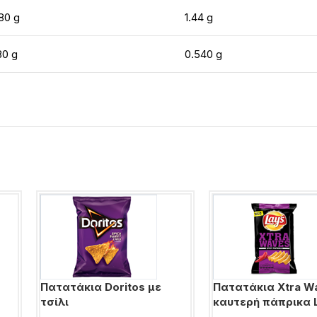
80 g
1.44 g
80 g
0.540 g
Πατατάκια Doritos με
Πατατάκια Xtra W
τσίλι
καυτερή πάπρικα 