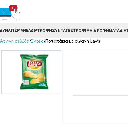
ΔΥΝΆΤΙΣΜΑ
ΝΈΑ
ΔΙΑΤΡΟΦΉ
ΣΥΝΤΑΓΈΣ
ΤΡΌΦΙΜΑ & ΡΟΦΉΜΑΤΑ
ΔΙΑ
Αρχική σελίδα
Σνακς
Πατατάκια με ρίγανη Lay’s