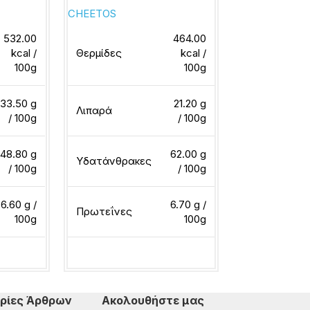
CHEETOS
CHEETOS
532.00
464.00
kcal /
Θερμίδες
kcal /
Θερμίδες
100g
100g
33.50 g
21.20 g
Λιπαρά
Λιπαρά
/ 100g
/ 100g
48.80 g
62.00 g
Υδατάνθρακες
Υδατάνθρακ
/ 100g
/ 100g
6.60 g /
6.70 g /
Πρωτεΐνες
Πρωτεΐνες
100g
100g
ερα
Διαβάστε περισσότερα
Διαβάστε περ
ρίες Άρθρων
Ακολουθήστε μας