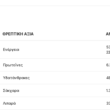
ΘΡΕΠΤΙΚΗ ΑΞΙΑ
Α
53
Ενέργεια
22
Πρωτεΐνες
6.
Υδατάνθρακες
4
Σάκχαρα
1.
Λιπαρά
3