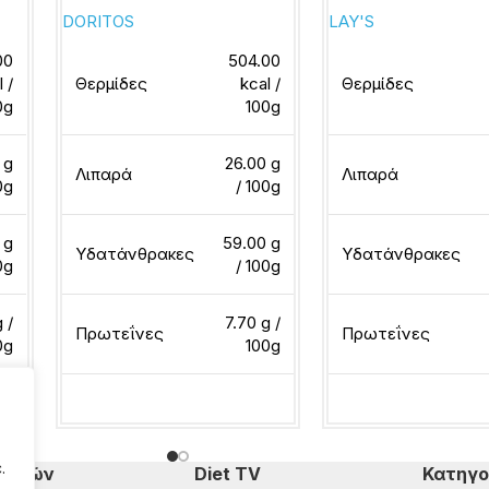
DORITOS
LAY'S
00
504.00
l /
Θερμίδες
kcal /
Θερμίδες
0g
100g
 g
26.00 g
Λιπαρά
Λιπαρά
0g
/ 100g
 g
59.00 g
Υδατάνθρακες
Υδατάνθρακες
0g
/ 100g
 /
7.70 g /
Πρωτεΐνες
Πρωτεΐνες
0g
100g
Διαβάστε περισσότερα
Διαβάστε περισσότ
.
πομπών
Diet TV
Κατηγο