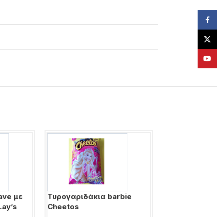
Face
X
YouT
ave με
Τυρογαριδάκια barbie
Τυρογαριδάκι
Lay’s
Cheetos
Cheetos