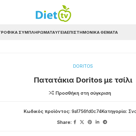
ΤΡΟΦΙΚΆ ΣΥΜΠΛΗΡΏΜΑΤΑ
ΥΓΕΊΑ
ΕΠΙΣΤΗΜΟΝΙΚΆ ΘΈΜΑΤΑ
DORITOS
Πατατάκια Doritos με τσίλι
Προσθήκη στη σύγκριση
Κωδικός προϊόντος:
9a1756fd0c74
Κατηγορία:
Σν
Share: