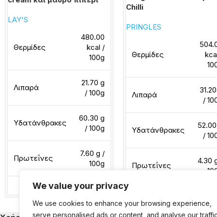
Chilli
LAY'S
PRINGLES
480.00
504.
Θερμίδες
kcal /
Θερμίδες
kca
100g
10
21.70 g
Λιπαρά
31.20
/ 100g
Λιπαρά
/ 10
60.30 g
Υδατάνθρακες
52.00
/ 100g
Υδατάνθρακες
/ 10
7.60 g /
Πρωτεΐνες
4.30 g
100g
Πρωτεΐνες
10
We value your privacy
Διαβάστε περισσότερα
We use cookies to enhance your browsing experience,
Διαβάστε περισσότερα
serve personalised ads or content, and analyse our traffic