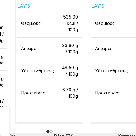
LAY'S
LAY'S
535.00
Θερμίδες
kcal /
Θερμίδες
00
100g
l /
0g
33.90 g
Λιπαρά
Λιπαρά
/ 100g
 g
0g
48.50 g
Υδατάνθρακες
Υδατάνθρακες
/ 100g
 g
0g
6.70 g /
Πρωτεΐνες
Πρωτεΐνες
100g
 /
0g
Διαβάστε περισσότερα
Διαβάστε περισσότ
.