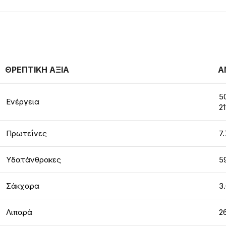
ΘΡΕΠΤΙΚΗ ΑΞΙΑ
Α
5
Ενέργεια
21
Πρωτεΐνες
7.
Υδατάνθρακες
5
Σάκχαρα
3
Λιπαρά
2