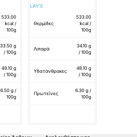
LAY'S
CHEETOS
533.00
533.00
kcal /
Θερμίδες
kcal /
Θερμίδες
100g
100g
33.50 g
34.10 g
Λιπαρά
Λιπαρά
/ 100g
/ 100g
49.10 g
48.10 g
Υδατάνθρακες
Υδατάνθρακ
/ 100g
/ 100g
6.50 g /
6.30 g /
Πρωτεΐνες
Πρωτεΐνες
100g
100g
ερα
Διαβάστε περισσότερα
Διαβάστε περ