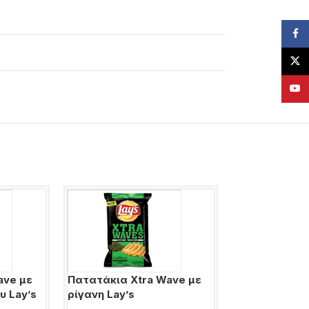
Face
X
YouT
ave με
Πατατάκια Xtra Wave με
Ποπ Κορν με
υ Lay’s
ρίγανη Lay’s
Cheetos