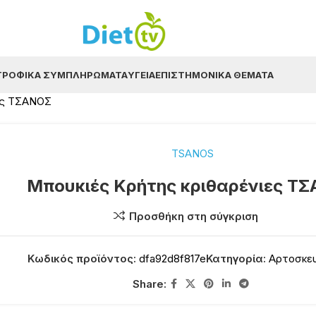
ΤΡΟΦΙΚΆ ΣΥΜΠΛΗΡΏΜΑΤΑ
ΥΓΕΊΑ
ΕΠΙΣΤΗΜΟΝΙΚΆ ΘΈΜΑΤΑ
ες ΤΣΑΝΟΣ
TSANOS
Μπουκιές Κρήτης κριθαρένιες Τ
Προσθήκη στη σύγκριση
Κωδικός προϊόντος:
dfa92d8f817e
Κατηγορία:
Αρτοσκε
Share: