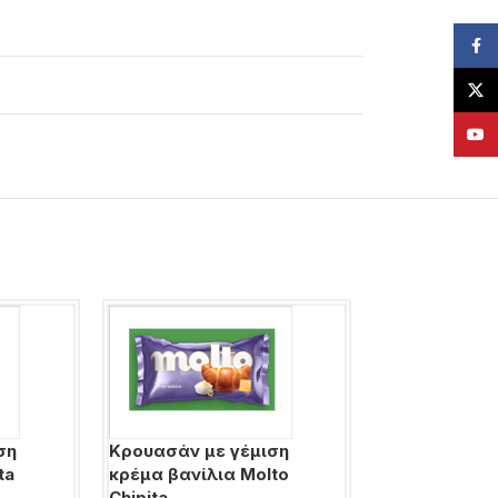
Face
X
YouT
ση
Κρουασάν με γέμιση
Κρουασάν με
ta
κρέμα βανίλια Molto
φουντουκιού 
Chipita