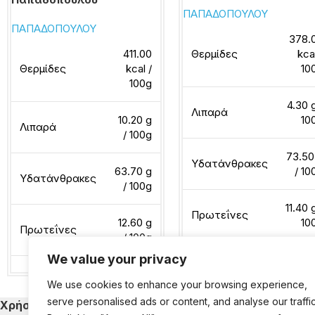
ΠΑΠΑΔΟΠΟΥΛΟΥ
ΠΑΠΑΔΟΠΟΥΛΟΥ
378.
411.00
Θερμίδες
kca
Θερμίδες
kcal /
10
100g
4.30 g
Λιπαρά
10.20 g
10
Λιπαρά
/ 100g
73.50
Υδατάνθρακες
63.70 g
/ 10
Υδατάνθρακες
/ 100g
11.40 
Πρωτεΐνες
12.60 g
10
Πρωτεΐνες
/ 100g
We value your privacy
Διαβάστε περισσότερα
We use cookies to enhance your browsing experience,
Διαβάστε περισσότερα
serve personalised ads or content, and analyse our traffic
Χρήσιμα
Κατηγορίες Εκ