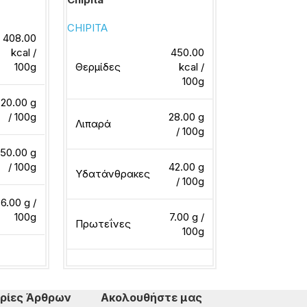
CHIPITA
CHIPITA
408.00
kcal /
450.00
Θερμίδες
100g
Θερμίδες
kcal /
100g
20.00 g
Λιπαρά
/ 100g
28.00 g
Λιπαρά
/ 100g
50.00 g
Υδατάνθρακ
/ 100g
42.00 g
Υδατάνθρακες
/ 100g
6.00 g /
Πρωτεΐνες
100g
7.00 g /
Πρωτεΐνες
100g
ερα
Διαβάστε περ
Διαβάστε περισσότερα
ρίες Άρθρων
Ακολουθήστε μας