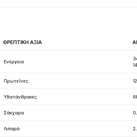
ΘΡΕΠΤΙΚΗ ΑΞΙΑ
Α
3
Ενέργεια
1
Πρωτεΐνες
1
Υδατάνθρακες
6
Σάκχαρα
0
Λιπαρά
2