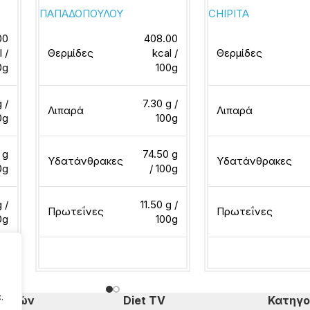
ΠΑΠΑΔΟΠΟΥΛΟΥ
CHIPITA
00
408.00
l /
Θερμίδες
kcal /
Θερμίδες
0g
100g
 /
7.30 g /
Λιπαρά
Λιπαρά
0g
100g
 g
74.50 g
Υδατάνθρακες
Υδατάνθρακες
0g
/ 100g
g /
11.50 g /
Πρωτεΐνες
Πρωτεΐνες
0g
100g
Διαβάστε περισσότερα
Διαβάστε περισσότ
.
πομπών
Diet TV
Κατηγο