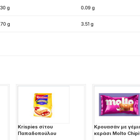
.30 g
0.09 g
.70 g
3.51 g
Krispies σίτου
Κρουασάν με γέμι
Παπαδοπούλου
κεράσι Molto Chipi