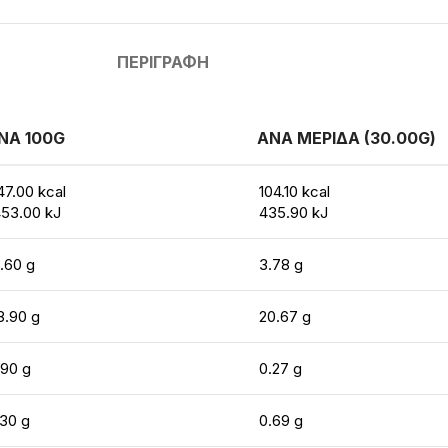
ΠΕΡΙΓΡΑΦΉ
ΝΑ 100G
ΑΝΑ ΜΕΡΙΔΑ (30.00G)
47.00 kcal
104.10 kcal
453.00 kJ
435.90 kJ
2.60 g
3.78 g
8.90 g
20.67 g
.90 g
0.27 g
.30 g
0.69 g