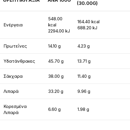
ΘΡΕΠΤΙΚΗ ΑΞΙΑ
ΑΝΑ 100G
(30.00G)
548.00
164.40 kcal
Ενέργεια
kcal
688.20 kJ
2294.00 kJ
Πρωτεΐνες
14.10 g
4.23 g
Υδατάνθρακες
45.70 g
13.71 g
Σάκχαρα
38.00 g
11.40 g
Λιπαρά
33.20 g
9.96 g
Κορεσμένα
6.60 g
1.98 g
Λιπαρά