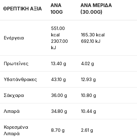
ΑΝΑ
ΑΝΑ ΜΕΡΙΔΑ
ΘΡΕΠΤΙΚΗ ΑΞΙΑ
100G
(30.00G)
551.00
kcal
165.30 kcal
Ενέργεια
2307.00
692.10 kJ
kJ
Πρωτεΐνες
13.40 g
4.02 g
Υδατάνθρακες
43.10 g
12.93 g
Σάκχαρα
36.00 g
10.80 g
Λιπαρά
34.80 g
10.44 g
Κορεσμένα
8.70 g
2.61 g
Λιπαρά