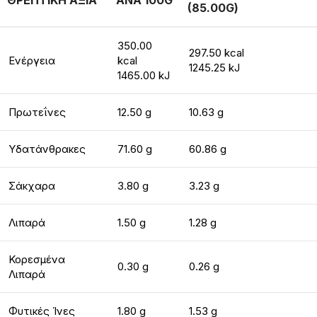
ΘΡΕΠΤΙΚΗ ΑΞΙΑ
ΑΝΑ 100G
(85.00G)
350.00
297.50 kcal
Ενέργεια
kcal
1245.25 kJ
1465.00 kJ
Πρωτεΐνες
12.50 g
10.63 g
Υδατάνθρακες
71.60 g
60.86 g
Σάκχαρα
3.80 g
3.23 g
Λιπαρά
1.50 g
1.28 g
Κορεσμένα
0.30 g
0.26 g
Λιπαρά
Φυτικές Ίνες
1.80 g
1.53 g