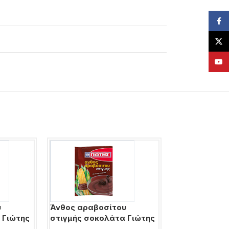
Face
X
YouT
υ
Άνθος αραβοσίτου
Άνθος αραβο
 Γιώτης
στιγμής σοκολάτα Γιώτης
στιγμής φρά