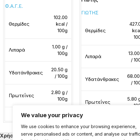
Φ.Α.Γ.Ε.
ΓΙΩΤΗΣ
102.00
Θερμίδες
kcal /
427.
100g
Θερμίδες
kca
10
1.00 g /
Λιπαρά
100g
13.00
Λιπαρά
/ 10
20.50 g
Υδατάνθρακες
/ 100g
68.00
Υδατάνθρακες
/ 10
2.80 g /
Πρωτεΐνες
100g
5.80 g
Πρωτεΐνες
10
We value your privacy
Διαβάστε περισσότερα
We use cookies to enhance your browsing experience,
Διαβάστε περισσότερα
serve personalised ads or content, and analyse our traffic
Χρήσιμα
Κατηγορίες Εκ