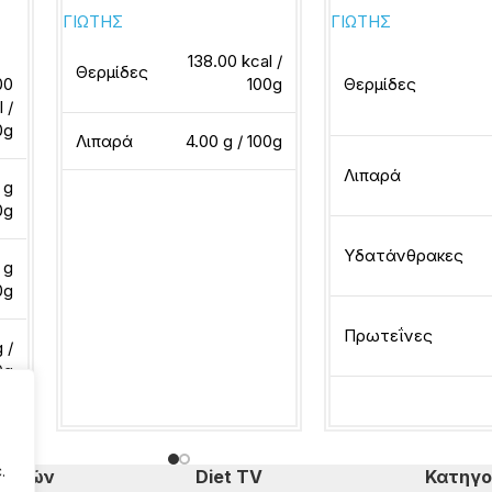
ΓΙΩΤΗΣ
ΓΙΩΤΗΣ
138.00 kcal /
Θερμίδες
00
100g
Θερμίδες
l /
0g
Λιπαρά
4.00 g / 100g
Λιπαρά
 g
0g
Διαβάστε περισσότερα
Υδατάνθρακες
 g
0g
Πρωτεΐνες
 /
0g
Διαβάστε περισσότ
.
πομπών
Diet TV
Κατηγο