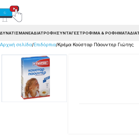
ΔΥΝΆΤΙΣΜΑ
ΝΈΑ
ΔΙΑΤΡΟΦΉ
ΣΥΝΤΑΓΈΣ
ΤΡΌΦΙΜΑ & ΡΟΦΉΜΑΤΑ
ΔΙΑ
Αρχική σελίδα
Επιδόρπια
Κρέμα Κούσταρ Πάουντερ Γιώτης