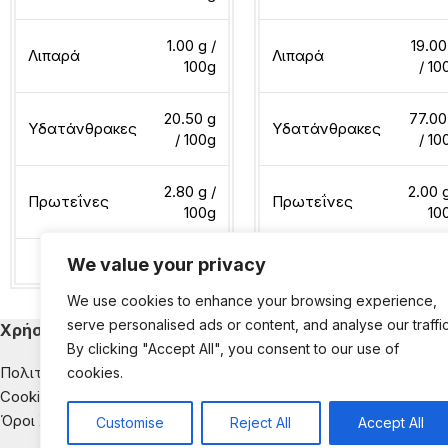
1.00 g /
19.00
Λιπαρά
Λιπαρά
100g
/ 10
20.50 g
77.00
Υδατάνθρακες
Υδατάνθρακες
/ 100g
/ 10
2.80 g /
2.00 g
Πρωτεΐνες
Πρωτεΐνες
100g
10
We value your privacy
Διαβάστε περισσότερα
Διαβάστε περισσότερα
We use cookies to enhance your browsing experience,
serve personalised ads or content, and analyse our traffic
Χρήσιμα
Κατηγορίες Εκ
By clicking "Accept All", you consent to our use of
Πολιτική Απορρήτου
Παιδική Διατροφή
cookies.
Cookies
Διατροφή & Νοσή
Όροι Χρήσης
Αντιμετώπιση της
Customise
Reject All
Accept All
Διατροφική Ενημέ