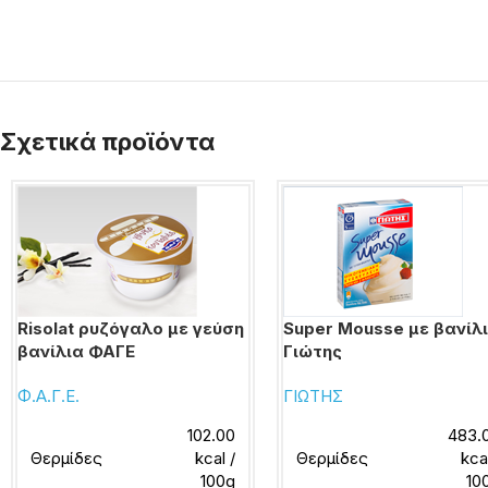
Σχετικά προϊόντα
Risolat ρυζόγαλο με γεύση
Super Mousse με βανίλ
βανίλια ΦΑΓΕ
Γιώτης
Φ.Α.Γ.Ε.
ΓΙΩΤΗΣ
102.00
483.
Θερμίδες
kcal /
Θερμίδες
kca
100g
10