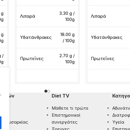
 g
3.30 g /
Λιπαρά
Λιπαρά
0g
100g
 g
18.00 g
Υδατάνθρακες
Υδατάνθρακες
0g
/ 100g
 /
2.70 g /
Πρωτεΐνες
Πρωτεΐνες
0g
100g
Διαβάστε περισσότερα
Διαβάστε περισσότ
.
πομπών
Diet TV
Κατηγο
Μάθετε τι τρώτε
Αδυνάτι
ματα
Eπιστημονικοί
Διατροφ
 Παχυσαρκίας
συνεργάτες
Υγεία
ρωση
Έρευνες
Επιστημ