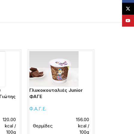
X
YouT
υ
Γλυκοκουταλιές Junior
Πουράκια cap
 Γιώτης
ΦΑΓΕ
μαύρη σοκολ
Παπαδοπούλ
Φ.Α.Γ.Ε.
ΠΑΠΑΔΟΠΟΥΛ
120.00
156.00
kcal /
Θερμίδες
kcal /
100g
100g
Θερμίδες