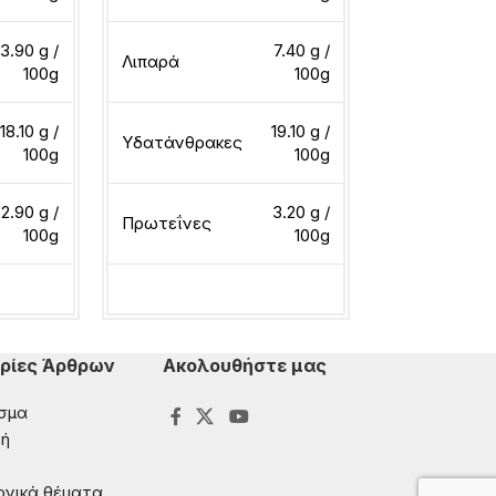
3.90 g /
7.40 g /
Λιπαρά
100g
100g
Λιπαρά
18.10 g /
19.10 g /
Υδατάνθρακες
100g
100g
Υδατάνθρακ
2.90 g /
3.20 g /
Πρωτεΐνες
100g
100g
Πρωτεΐνες
ερα
Διαβάστε περισσότερα
Διαβάστε περ
ρίες Άρθρων
Ακολουθήστε μας
σμα
ή
ονικά θέματα