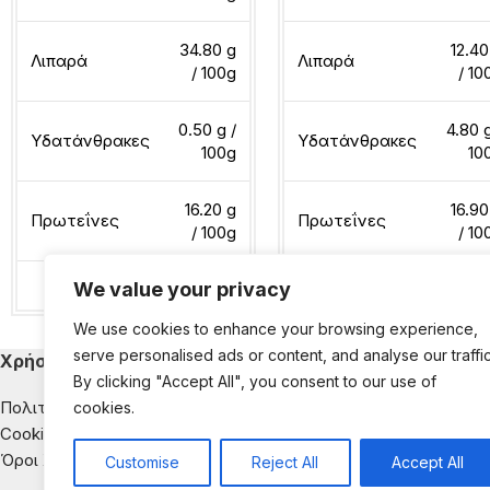
34.80 g
12.40
Λιπαρά
Λιπαρά
/ 100g
/ 10
0.50 g /
4.80 g
Υδατάνθρακες
Υδατάνθρακες
100g
10
16.20 g
16.90
Πρωτεΐνες
Πρωτεΐνες
/ 100g
/ 10
We value your privacy
Διαβάστε περισσότερα
Διαβάστε περισσότερα
We use cookies to enhance your browsing experience,
serve personalised ads or content, and analyse our traffic
Χρήσιμα
Κατηγορίες Εκ
By clicking "Accept All", you consent to our use of
Πολιτική Απορρήτου
Παιδική Διατροφή
cookies.
Cookies
Διατροφή & Νοσή
Όροι Χρήσης
Αντιμετώπιση της
Customise
Reject All
Accept All
Διατροφική Ενημέ