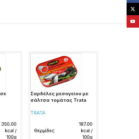
X
YouT
 σε
Σαρδέλες μεσογείου με
Τόνος σε ελα
σάλτσα τομάτας Trata
Mare
TRATA
RIO MARE
350.00
187.00
Θερμίδες
kcal /
Θερμίδες
kcal /
100g
100g