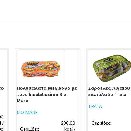
το
Πολυσαλάτα Μεξικάνα με
Σαρδέλες Αιγαίου
τόνο Insalatissime Rio
ελαιόλαδο Trata
Mare
TRATA
RIO MARE
00
l /
200.00
Θερμίδες
0g
Θερμίδες
kcal /