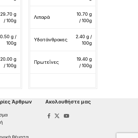
Λιπαρά
29.70 g
10.70 g
Λιπαρά
/ 100g
/ 100g
Πρωτεΐνες
0.50 g /
2.40 g /
Υδατάνθρακες
100g
100g
20.00 g
19.40 g
Διαβάστε περ
Πρωτεΐνες
/ 100g
/ 100g
ερα
Διαβάστε περισσότερα
ρίες Άρθρων
Ακολουθήστε μας
σμα
ή
ονικά θέματα