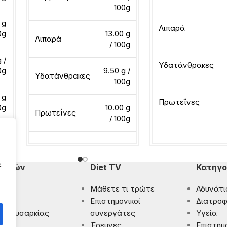
100g
 g
Λιπαρά
0g
13.00 g
Λιπαρά
/ 100g
 /
Υδατάνθρακες
0g
9.50 g /
Υδατάνθρακες
100g
 g
Πρωτεΐνες
0g
10.00 g
Πρωτεΐνες
/ 100g
Διαβάστε περισσότ
Διαβάστε περισσότερα
.
πομπών
Diet TV
Κατηγο
Μάθετε τι τρώτε
Αδυνάτι
ματα
Eπιστημονικοί
Διατροφ
 Παχυσαρκίας
συνεργάτες
Υγεία
ρωση
Έρευνες
Επιστημ