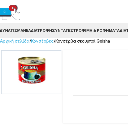
ΔΥΝΆΤΙΣΜΑ
ΝΈΑ
ΔΙΑΤΡΟΦΉ
ΣΥΝΤΑΓΈΣ
ΤΡΌΦΙΜΑ & ΡΟΦΉΜΑΤΑ
ΔΙΑ
Αρχική σελίδα
Κονσέρβες
Κονσέρβα σκουμπρί Geisha