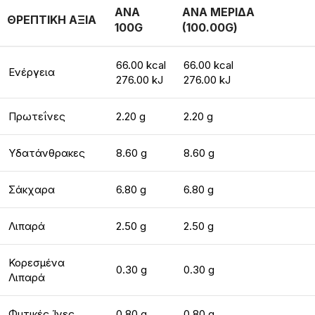
ΑΝΑ
ΑΝΑ ΜΕΡΙΔΑ
ΘΡΕΠΤΙΚΗ ΑΞΙΑ
100G
(100.00G)
66.00 kcal
66.00 kcal
Ενέργεια
276.00 kJ
276.00 kJ
Πρωτεΐνες
2.20 g
2.20 g
Υδατάνθρακες
8.60 g
8.60 g
Σάκχαρα
6.80 g
6.80 g
Λιπαρά
2.50 g
2.50 g
Κορεσμένα
0.30 g
0.30 g
Λιπαρά
Φυτικές Ίνες
0.80 g
0.80 g