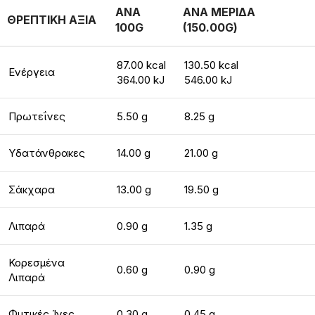
ΑΝΑ
ΑΝΑ ΜΕΡΙΔΑ
ΘΡΕΠΤΙΚΗ ΑΞΙΑ
100G
(150.00G)
87.00 kcal
130.50 kcal
Ενέργεια
364.00 kJ
546.00 kJ
Πρωτεΐνες
5.50 g
8.25 g
Υδατάνθρακες
14.00 g
21.00 g
Σάκχαρα
13.00 g
19.50 g
Λιπαρά
0.90 g
1.35 g
Κορεσμένα
0.60 g
0.90 g
Λιπαρά
Φυτικές Ίνες
0.30 g
0.45 g