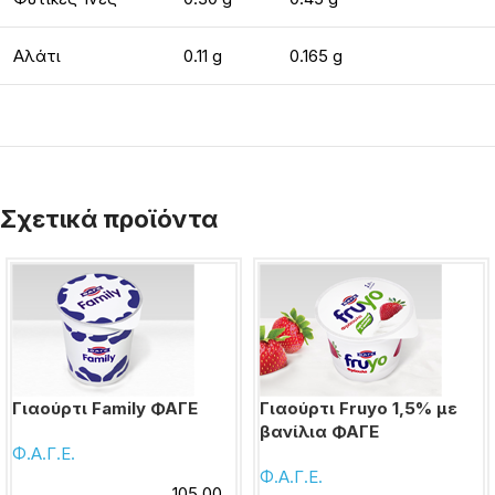
Αλάτι
0.11 g
0.165 g
Σχετικά προϊόντα
Γιαούρτι Family ΦΑΓΕ
Γιαούρτι Fruyo 1,5% με
βανίλια ΦΑΓΕ
Φ.Α.Γ.Ε.
Φ.Α.Γ.Ε.
105.00