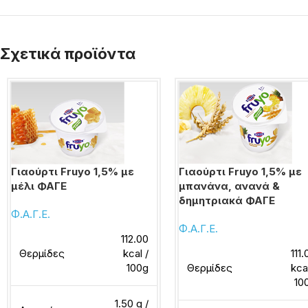
Σχετικά προϊόντα
Γιαούρτι Fruyo 1,5% με
Γιαούρτι Fruyo 1,5% με
μέλι ΦΑΓΕ
μπανάνα, ανανά &
δημητριακά ΦΑΓΕ
Φ.Α.Γ.Ε.
Φ.Α.Γ.Ε.
112.00
Θερμίδες
kcal /
111
100g
Θερμίδες
kca
10
1.50 g /