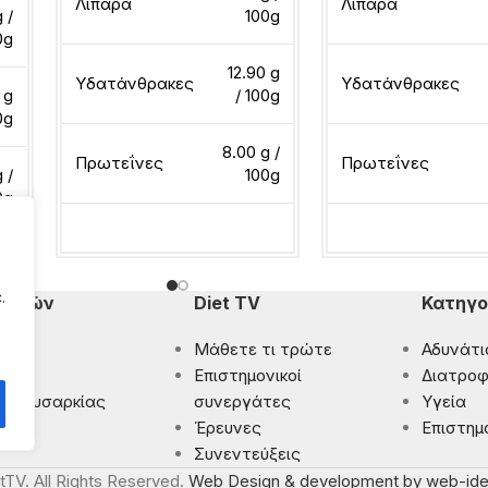
Λιπαρά
Λιπαρά
g /
100g
0g
12.90 g
Υδατάνθρακες
Υδατάνθρακες
 g
/ 100g
0g
8.00 g /
Πρωτεΐνες
Πρωτεΐνες
 /
100g
0g
Διαβάστε περισσότερα
Διαβάστε περισσότ
.
πομπών
Diet TV
Κατηγο
Μάθετε τι τρώτε
Αδυνάτι
ματα
Eπιστημονικοί
Διατροφ
 Παχυσαρκίας
συνεργάτες
Υγεία
ρωση
Έρευνες
Επιστημ
Συνεντεύξεις
tTV. All Rights Reserved.
Web Design & development by web-ide