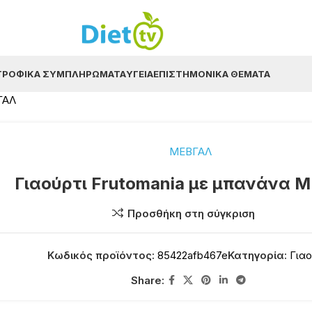
ΤΡΟΦΙΚΆ ΣΥΜΠΛΗΡΏΜΑΤΑ
ΥΓΕΊΑ
ΕΠΙΣΤΗΜΟΝΙΚΆ ΘΈΜΑΤΑ
ΓΑΛ
ΜΕΒΓΑΛ
Γιαούρτι Frutomania με μπανάνα 
Προσθήκη στη σύγκριση
Κωδικός προϊόντος:
85422afb467e
Κατηγορία:
Γιαο
Share: