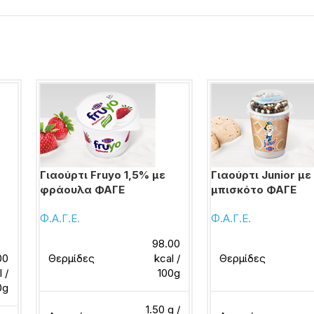
Γιαούρτι Fruyo 1,5% με
Γιαούρτι Junior με
φράουλα ΦΑΓΕ
μπισκότο ΦΑΓΕ
Φ.Α.Γ.Ε.
Φ.Α.Γ.Ε.
98.00
.00
Θερμίδες
kcal /
Θερμίδες
l /
100g
0g
1.50 g /