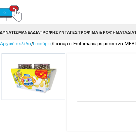
ΔΥΝΆΤΙΣΜΑ
ΝΈΑ
ΔΙΑΤΡΟΦΉ
ΣΥΝΤΑΓΈΣ
ΤΡΌΦΙΜΑ & ΡΟΦΉΜΑΤΑ
ΔΙΑ
Αρχική σελίδα
Γιαούρτι
Γιαούρτι Frutomania με μπανάνα ΜΕΒ