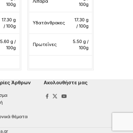
Λιπαρά
Λιπαρά
100g
100g
17.30 g
17.30 g
Υδατάνθρακες
Υδατάνθρακ
/ 100g
/ 100g
5.60 g /
5.50 g /
Πρωτεΐνες
Πρωτεΐνες
100g
100g
ερα
Διαβάστε περισσότερα
Διαβάστε περ
ρίες Άρθρων
Ακολουθήστε μας
σμα
ή
ονικά θέματα
a.gr