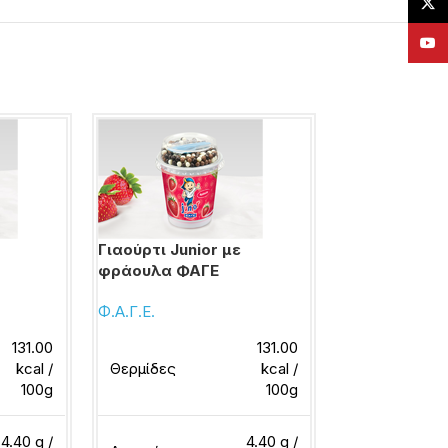
X
YouT
Γιαούρτι Junior με
Γιαούρτι Tota
φράουλα ΦΑΓΕ
κεράσι ΦΑΓΕ
Φ.Α.Γ.Ε.
Φ.Α.Γ.Ε.
131.00
131.00
kcal /
Θερμίδες
kcal /
Θερμίδες
100g
100g
4.40 g /
4.40 g /