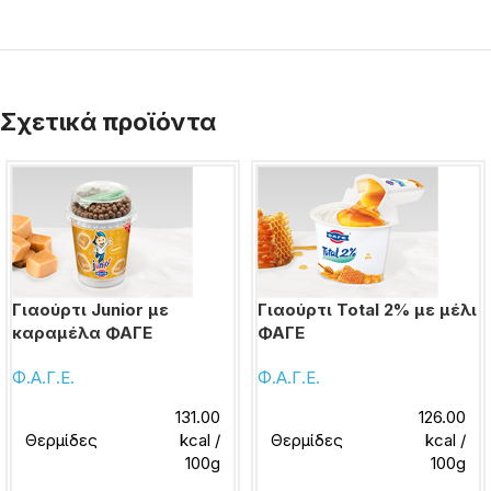
Σχετικά προϊόντα
Γιαούρτι Junior με
Γιαούρτι Total 2% με μέλι
καραμέλα ΦΑΓΕ
ΦΑΓΕ
Φ.Α.Γ.Ε.
Φ.Α.Γ.Ε.
131.00
126.00
Θερμίδες
kcal /
Θερμίδες
kcal /
100g
100g