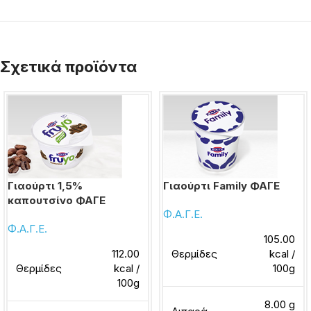
Σχετικά προϊόντα
Γιαούρτι 1,5%
Γιαούρτι Family ΦΑΓΕ
καπουτσίνο ΦΑΓΕ
Φ.Α.Γ.Ε.
Φ.Α.Γ.Ε.
105.00
112.00
Θερμίδες
kcal /
Θερμίδες
kcal /
100g
100g
8.00 g