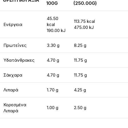
ΘΡΕΠΤΙΚΗ ΑΞΙΑ
100G
(250.00G)
45.50
113.75 kcal
Ενέργεια
kcal
475.00 kJ
190.00 kJ
Πρωτεΐνες
3.30 g
8.25 g
Υδατάνθρακες
4.70 g
11.75 g
Σάκχαρα
4.70 g
11.75 g
Λιπαρά
1.70 g
4.25 g
Κορεσμένα
1.00 g
2.50 g
Λιπαρά