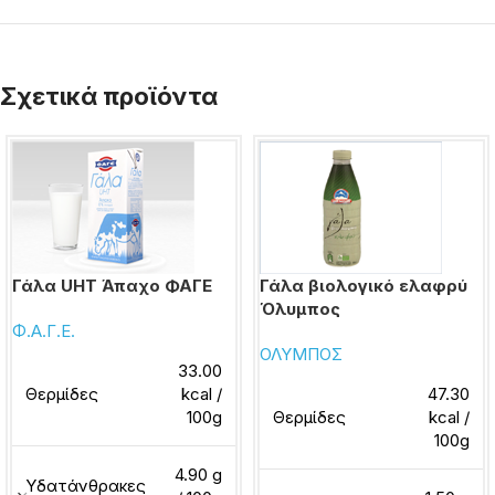
Σχετικά προϊόντα
Γάλα UHT Άπαχο ΦΑΓΕ
Γάλα βιολογικό ελαφρύ
Όλυμπος
Φ.Α.Γ.Ε.
ΟΛΥΜΠΟΣ
33.00
Θερμίδες
kcal /
47.30
100g
Θερμίδες
kcal /
100g
4.90 g
Υδατάνθρακες