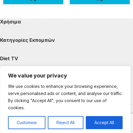
Χρήσιμα
Κατηγορίες Εκπομπών
Diet TV
We value your privacy
Κατηγορίες Άρθρων
We use cookies to enhance your browsing experience,
serve personalised ads or content, and analyse our traffic.
Ακολουθήστε μας
By clicking "Accept All", you consent to our use of
cookies.
Copyright © 2025 DietTV. All Rights Reserved.
Web Design &
development by web-idea.gr
Customise
Reject All
Accept All
0
Shop
My account
Cart