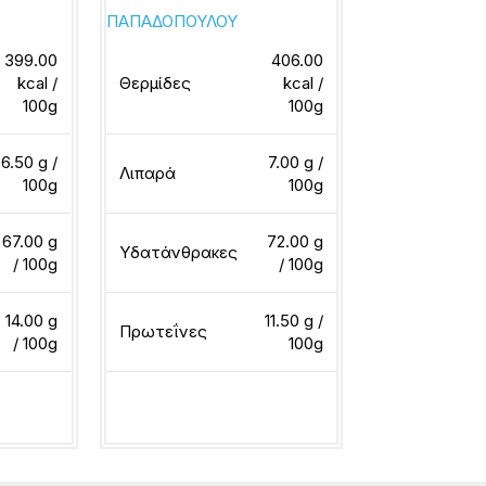
ΠΑΠΑΔΟΠΟΥΛΟΥ
Παπαδοπούλ
399.00
406.00
ΠΑΠΑΔΟΠΟΥΛ
kcal /
Θερμίδες
kcal /
100g
100g
Θερμίδες
6.50 g /
7.00 g /
Λιπαρά
100g
100g
Λιπαρά
67.00 g
72.00 g
Υδατάνθρακες
/ 100g
/ 100g
Υδατάνθρακ
14.00 g
11.50 g /
Πρωτεΐνες
/ 100g
100g
Πρωτεΐνες
ερα
Διαβάστε περισσότερα
Διαβάστε περ