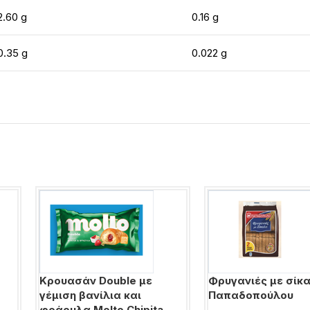
2.60 g
0.16 g
0.35 g
0.022 g
Κρουασάν Double με
Φρυγανιές με σίκ
γέμιση βανίλια και
Παπαδοπούλου
φράουλα Molto Chipita