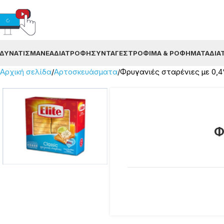
ΔΥΝΆΤΙΣΜΑ
ΝΈΑ
ΔΙΑΤΡΟΦΉ
ΣΥΝΤΑΓΈΣ
ΤΡΌΦΙΜΑ & ΡΟΦΉΜΑΤΑ
ΔΙΑ
Αρχική σελίδα
Αρτοσκευάσματα
Φρυγανιές σταρένιες με 0,4%
Φ