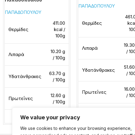
ΠΑΠΑΔΟΠΟΥΛΟΥ
ΠΑΠΑΔΟΠΟΥΛΟΥ
461.
411.00
Θερμίδες
kca
Θερμίδες
kcal /
10
100g
19.30
Λιπαρά
10.20 g
/ 10
Λιπαρά
/ 100g
51.60
Υδατάνθρακες
63.70 g
/ 10
Υδατάνθρακες
/ 100g
16.00
Πρωτεΐνες
12.60 g
/ 10
Πρωτεΐνες
/ 100g
We value your privacy
Διαβάστε περισσότερα
Διαβάστε περισσότερα
We use cookies to enhance your browsing experience,