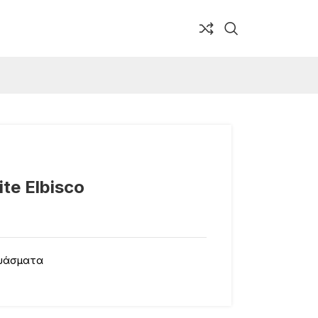
te Elbisco
υάσματα