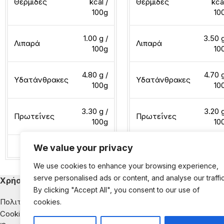
Θερμίδες
kcal /
Θερμίδες
kca
100g
10
1.00 g /
3.50 g
Λιπαρά
Λιπαρά
100g
10
4.80 g /
4.70 g
Υδατάνθρακες
Υδατάνθρακες
100g
10
3.30 g /
3.20 g
Πρωτεΐνες
Πρωτεΐνες
100g
10
We value your privacy
Διαβάστε περισσότερα
Διαβάστε περισσότερα
We use cookies to enhance your browsing experience,
serve personalised ads or content, and analyse our traffic
Χρήσιμα
Κατηγορίες Εκ
By clicking "Accept All", you consent to our use of
Πολιτική Απορρήτου
Παιδική Διατροφή
cookies.
Cookies
Διατροφή & Νοσή