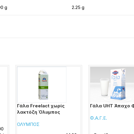
90 g
2.25 g
Γάλα Freelact χωρίς
Γάλα UHT Άπαχο 
λακτόζη Όλυμπος
Φ.Α.Γ.Ε.
ΟΛΥΜΠΟΣ
00