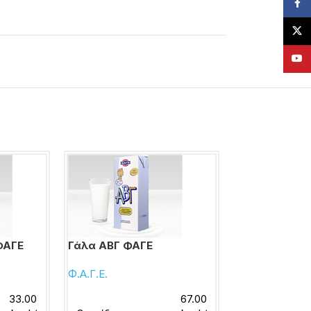
Face
X
YouT
ΦΑΓΕ
Γάλα ΑΒΓ ΦΑΓΕ
Ρόφημα γάλα
βιολογικό Ό
Φ.Α.Γ.Ε.
ΟΛΥΜΠΟΣ
33.00
67.00