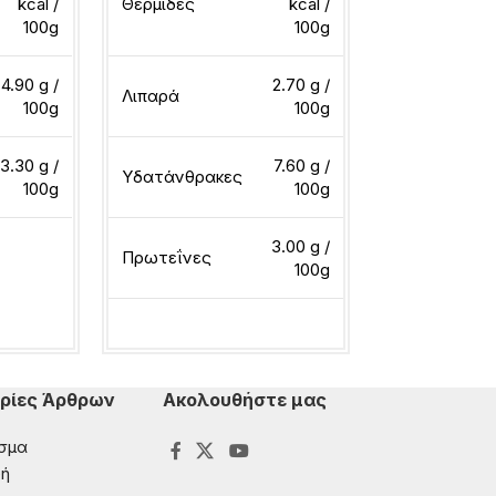
kcal /
Θερμίδες
kcal /
100g
100g
Θερμίδες
4.90 g /
2.70 g /
Λιπαρά
100g
100g
Λιπαρά
3.30 g /
7.60 g /
Υδατάνθρακες
100g
100g
Υδατάνθρακ
3.00 g /
Πρωτεΐνες
100g
ερα
Πρωτεΐνες
Διαβάστε περισσότερα
Διαβάστε περ
ρίες Άρθρων
Ακολουθήστε μας
σμα
ή