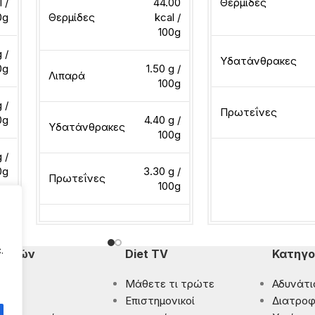
l /
44.00
Θερμίδες
0g
Θερμίδες
kcal /
100g
 /
Υδατάνθρακες
0g
1.50 g /
Λιπαρά
100g
 /
Πρωτεΐνες
0g
4.40 g /
Υδατάνθρακες
100g
 /
0g
3.30 g /
Διαβάστε περισσότ
Πρωτεΐνες
100g
Διαβάστε περισσότερα
.
πομπών
Diet TV
Κατηγο
Μάθετε τι τρώτε
Αδυνάτι
ματα
Eπιστημονικοί
Διατροφ