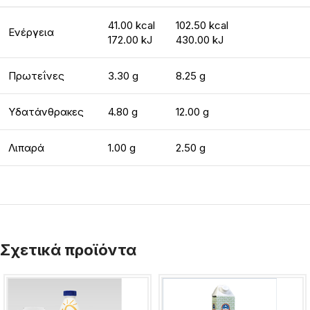
41.00 kcal
102.50 kcal
Ενέργεια
172.00 kJ
430.00 kJ
Πρωτεΐνες
3.30 g
8.25 g
Υδατάνθρακες
4.80 g
12.00 g
Λιπαρά
1.00 g
2.50 g
Σχετικά προϊόντα