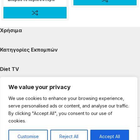
Χρήσιμα
Κατηγορίες Εκπομπών
Diet TV
We value your privacy
Κατηγορίες Άρθρων
We use cookies to enhance your browsing experience,
serve personalised ads or content, and analyse our traffic.
Ακολουθήστε μας
By clicking "Accept All", you consent to our use of
cookies.
Copyright © 2025 DietTV. All Rights Reserved.
Web Design &
development by web-idea.gr
Customise
Reject All
Accept All
0