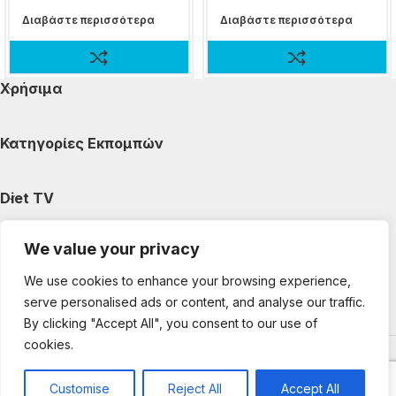
Διαβάστε περισσότερα
Διαβάστε περισσότερα
Χρήσιμα
Κατηγορίες Εκπομπών
Diet TV
We value your privacy
Κατηγορίες Άρθρων
We use cookies to enhance your browsing experience,
serve personalised ads or content, and analyse our traffic.
Ακολουθήστε μας
By clicking "Accept All", you consent to our use of
cookies.
Copyright © 2025 DietTV. All Rights Reserved.
Web Design &
development by web-idea.gr
Customise
Reject All
Accept All
0