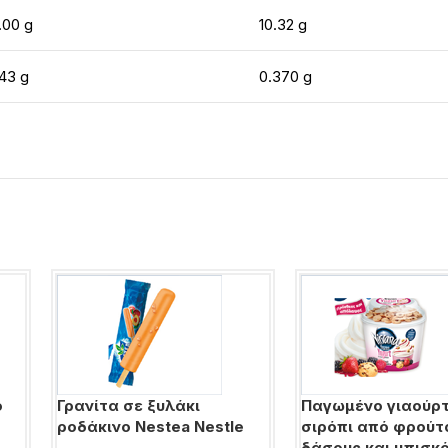
.00 g
10.32 g
43 g
0.370 g
o
Γρανίτα σε ξυλάκι
Παγωμένο γιαούρτ
ροδάκινο Nestea Nestle
σιρόπι από φρούτ
δάσους και μπισκ