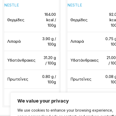
NESTLE
NESTLE
164.00
92.
Θερμίδες
kcal /
Θερμίδες
kca
100g
10
3.90 g /
0.75 g
Λιπαρά
Λιπαρά
100g
10
31.20 g
21.00
Υδατάνθρακες
Υδατάνθρακες
/ 100g
/ 10
0.80 g /
0.08 g
Πρωτεΐνες
Πρωτεΐνες
100g
10
We value your privacy
Διαβάστε περισσότερα
Διαβάστε περισσότερα
We use cookies to enhance your browsing experience,