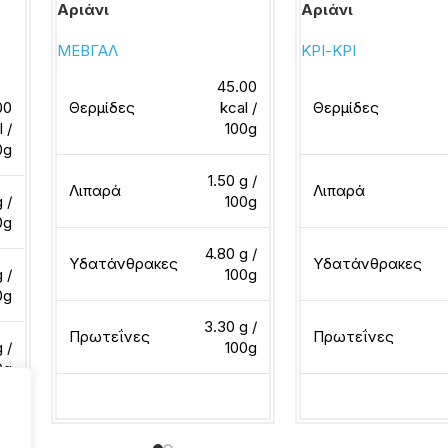
Αριάνι
Αριάνι
ΜΕΒΓΑΛ
ΚΡΙ-ΚΡΙ
45.00
00
Θερμίδες
kcal /
Θερμίδες
l /
100g
0g
1.50 g /
Λιπαρά
Λιπαρά
 /
100g
0g
4.80 g /
Υδατάνθρακες
Υδατάνθρακες
 /
100g
0g
3.30 g /
Πρωτεΐνες
Πρωτεΐνες
 /
100g
0g
Διαβάστε περισσότερα
Διαβάστε περισσότ