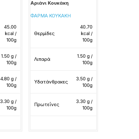
Αριάνι Κουκάκη
Κεφίρ με φρ
Στέβια
ΦΑΡΜΑ ΚΟΥΚΑΚΗ
ΜΕΒΓΑΛ
45.00
40.70
kcal /
Θερμίδες
kcal /
100g
100g
Θερμίδες
1.50 g /
1.50 g /
Λιπαρά
100g
100g
Λιπαρά
4.80 g /
3.50 g /
Υδατάνθρακες
100g
100g
Υδατάνθρακ
3.30 g /
3.30 g /
Πρωτεΐνες
100g
100g
Πρωτεΐνες
ερα
Διαβάστε περισσότερα
Διαβάστε περ