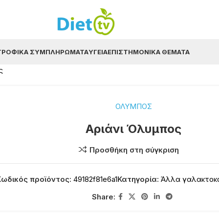
ΤΡΟΦΙΚΆ ΣΥΜΠΛΗΡΏΜΑΤΑ
ΥΓΕΊΑ
ΕΠΙΣΤΗΜΟΝΙΚΆ ΘΈΜΑΤΑ
ς
ΟΛΥΜΠΟΣ
Αριάνι Όλυμπος
Προσθήκη στη σύγκριση
Κωδικός προϊόντος:
49182f81e6a1
Κατηγορία:
Άλλα γαλακτοκο
Share: