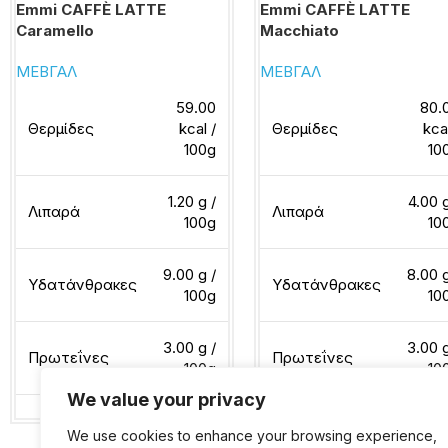
Emmi CAFFÈ LATTE
Emmi CAFFÈ LATTE
Caramello
Macchiato
ΜΕΒΓΑΛ
ΜΕΒΓΑΛ
59.00
80.
Θερμίδες
kcal /
Θερμίδες
kca
100g
10
1.20 g /
4.00 g
Λιπαρά
Λιπαρά
100g
10
9.00 g /
8.00 g
Υδατάνθρακες
Υδατάνθρακες
100g
10
3.00 g /
3.00 g
Πρωτεΐνες
Πρωτεΐνες
100g
10
We value your privacy
We use cookies to enhance your browsing experience,
Διαβάστε περισσότερα
Διαβάστε περισσότερα