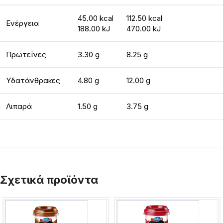
45.00 kcal
112.50 kcal
Ενέργεια
188.00 kJ
470.00 kJ
Πρωτεΐνες
3.30 g
8.25 g
Υδατάνθρακες
4.80 g
12.00 g
Λιπαρά
1.50 g
3.75 g
Σχετικά προϊόντα