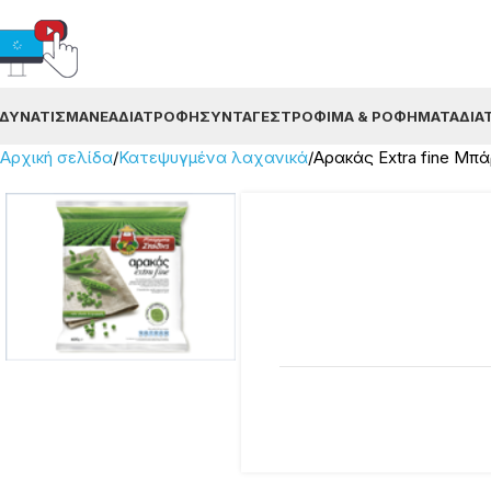
ΔΥΝΆΤΙΣΜΑ
ΝΈΑ
ΔΙΑΤΡΟΦΉ
ΣΥΝΤΑΓΈΣ
ΤΡΌΦΙΜΑ & ΡΟΦΉΜΑΤΑ
ΔΙΑ
Αρχική σελίδα
Κατεψυγμένα λαχανικά
Αρακάς Extra fine Μπ