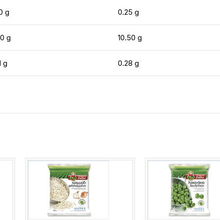
0 g
0.25 g
20 g
10.50 g
1 g
0.28 g