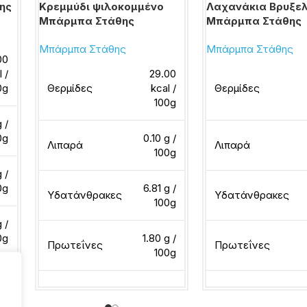
ης
Κρεμμύδι ψιλοκομμένο
Λαχανάκια Βρυξε
Μπάρμπα Στάθης
Μπάρμπα Στάθης
Μπάρμπα Στάθης
Μπάρμπα Στάθης
00
l /
29.00
0g
Θερμίδες
kcal /
Θερμίδες
100g
 /
0g
0.10 g /
Λιπαρά
Λιπαρά
100g
g /
0g
6.81 g /
Υδατάνθρακες
Υδατάνθρακες
100g
g /
0g
1.80 g /
Πρωτεΐνες
Πρωτεΐνες
100g
Διαβάστε περισσότερα
Διαβάστε περισσότ