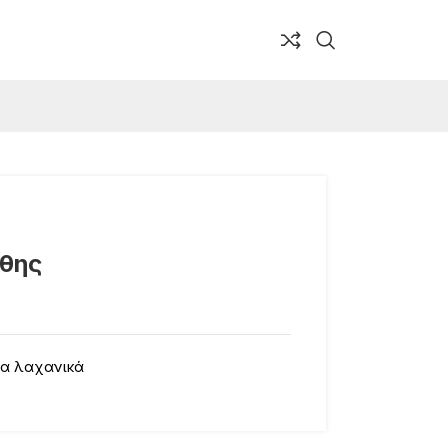
άθης
α λαχανικά