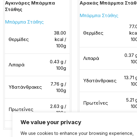
Αγκινάρες Μπάρμπα
Αρακάς Μπάρμπα Στάθ
Στάθης
Μπάρμπα Στάθης
Μπάρμπα Στάθης
77.
38.00
Θερμίδες
kca
Θερμίδες
kcal /
10
100g
0.37 g
Λιπαρά
0.43 g /
10
Λιπαρά
100g
13.71 
Υδατάνθρακες
7.76 g /
10
Υδατάνθρακες
100g
5.21 
Πρωτεΐνες
2.63 g /
10
Πρωτεΐνες
100g
We value your privacy
Διαβάστε περισσότερα
We use cookies to enhance your browsing experience,
Διαβάστε περισσότερα