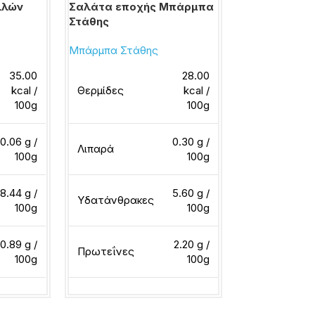
λλών
Σαλάτα εποχής Μπάρμπα
Φασολάκια 
Στάθης
Στάθης
Μπάρμπα Στάθης
Μπάρμπα Στά
35.00
28.00
kcal /
Θερμίδες
kcal /
Θερμίδες
100g
100g
0.06 g /
0.30 g /
Λιπαρά
Λιπαρά
100g
100g
8.44 g /
5.60 g /
Υδατάνθρακες
Υδατάνθρακ
100g
100g
0.89 g /
2.20 g /
Πρωτεΐνες
Πρωτεΐνες
100g
100g
ερα
Διαβάστε περισσότερα
Διαβάστε περ