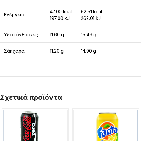
47.00 kcal
62.51 kcal
Ενέργεια
197.00 kJ
262.01 kJ
Υδατάνθρακες
11.60 g
15.43 g
Σάκχαρα
11.20 g
14.90 g
Σχετικά προϊόντα