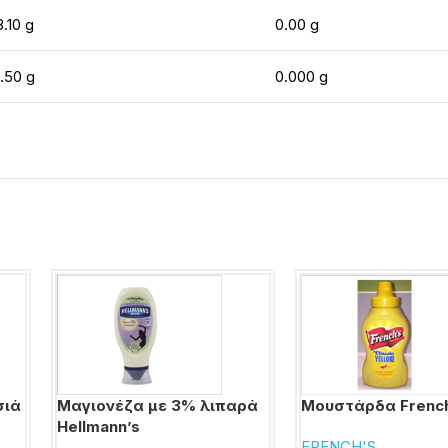
3.10 g
0.00 g
1.50 g
0.000 g
σιά
Μαγιονέζα με 3% λιπαρά
Μουστάρδα French
Hellmann’s
FRENCH'S