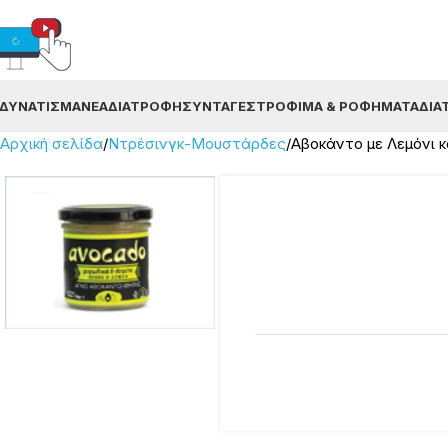
ΔΥΝΆΤΙΣΜΑ
ΝΈΑ
ΔΙΑΤΡΟΦΉ
ΣΥΝΤΑΓΈΣ
ΤΡΌΦΙΜΑ & ΡΟΦΉΜΑΤΑ
ΔΙΑ
Αρχική σελίδα
Ντρέσινγκ-Μουστάρδες
Αβοκάντο με Λεμόνι 