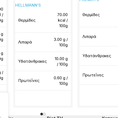
HELLMANN'S
00
l /
70.00
Θερμίδες
0g
Θερμίδες
kcal /
100g
 g
Λιπαρά
0g
3.00 g /
Λιπαρά
100g
 g
Υδατάνθρακες
0g
10.00 g
Υδατάνθρακες
/ 100g
g /
Πρωτεΐνες
0g
0.60 g /
Πρωτεΐνες
100g
Διαβάστε περισσότ
Διαβάστε περισσότερα
.