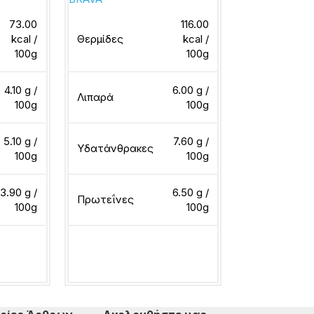
HELLMANN'S
73.00
116.00
kcal /
Θερμίδες
kcal /
100g
100g
Θερμίδες
4.10 g /
6.00 g /
Λιπαρά
100g
100g
Υδατάνθρακ
5.10 g /
7.60 g /
Υδατάνθρακες
100g
100g
Πρωτεΐνες
3.90 g /
6.50 g /
Πρωτεΐνες
100g
100g
Διαβάστε περ
ερα
Διαβάστε περισσότερα