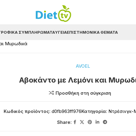
ΤΡΟΦΙΚΆ ΣΥΜΠΛΗΡΏΜΑΤΑ
ΥΓΕΊΑ
ΕΠΙΣΤΗΜΟΝΙΚΆ ΘΈΜΑΤΑ
και Μυρωδικά
AVOEL
Αβοκάντο με Λεμόνι και Μυρωδ
Προσθήκη στη σύγκριση
Κωδικός προϊόντος:
d0fb963ff976
Κατηγορία:
Ντρέσινγκ-
Share: