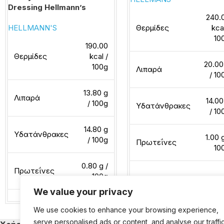
Dressing Hellmann’s
240.
Θερμίδες
kca
HELLMANN'S
10
190.00
Θερμίδες
kcal /
20.00
100g
Λιπαρά
/ 10
13.80 g
Λιπαρά
14.00
/ 100g
Υδατάνθρακες
/ 10
14.80 g
Υδατάνθρακες
1.00 
/ 100g
Πρωτεΐνες
10
0.80 g /
Πρωτεΐνες
100g
Διαβάστε περισσότερα
We value your privacy
We use cookies to enhance your browsing experience,
Διαβάστε περισσότερα
serve personalised ads or content, and analyse our traffic