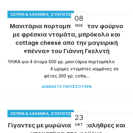
,
ΌΣΠΡΙΑ & ΛΑΧΑΝΙΚΆ
ΣΥΝΤΑΓΈΣ
08
Μανιτάρια πορτομπέλο στον φούρνο
ΝΟΈ
με φρέσκια ντομάτα, μπρόκολο και
cottage cheese απο την μαγειρική
«πέννα» του Γιάννη Γκελντή
ΥΛΙΚΑ για 4 άτομα 500 γρ. μανιτάρια πορτομπέλο
4 ώριμες ντομάτες κομμένες σε
φέτες 200 γρ. cotta...
ΔΙΑΒΆΣΤΕ ΠΕΡΙΣΣΌΤΕΡΑ
,
ΌΣΠΡΙΑ & ΛΑΧΑΝΙΚΆ
ΣΥΝΤΑΓΈΣ
23
Γίγαντες με μυρώνια,καυκαλήθρες και
ΟΚΤ