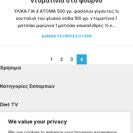
ντοματίνια στο φούρνο
ΥΛΙΚΑ ΓΙΑ 4 ΑΤΟΜΑ 500 γρ. φασόλια γίγαντες ½
κουταλιά του γλυκού σόδα 100 γρ. ντοματίνια 1
ματσάκι μυρώνια 1 ματσάκι καυκαλίθρες ½ κ...
ΔΙΑΒΆΣΤΕ ΠΕΡΙΣΣΌΤΕΡΑ
1
2
3
4
Χρήσιμα
Κατηγορίες Εκπομπών
Diet TV
We value your privacy
Κατηγορίες Άρθρων
We use cookies to enhance your browsing experience,