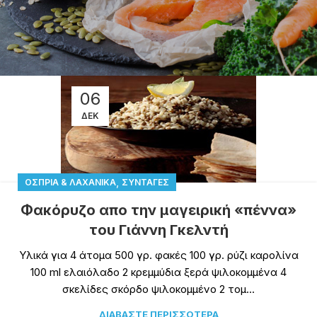
06
ΔΕΚ
,
ΌΣΠΡΙΑ & ΛΑΧΑΝΙΚΆ
ΣΥΝΤΑΓΈΣ
Φακόρυζο απο την μαγειρική «πέννα»
του Γιάννη Γκελντή
Υλικά για 4 άτομα 500 γρ. φακές 100 γρ. ρύζι καρολίνα
100 ml ελαιόλαδο 2 κρεμμύδια ξερά ψιλοκομμένα 4
σκελίδες σκόρδο ψιλοκομμένο 2 τομ...
ΔΙΑΒΆΣΤΕ ΠΕΡΙΣΣΌΤΕΡΑ