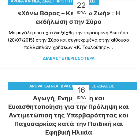
,
ΆΡΘΡΑ ΚΑΙ ΝΈΑ
ΔΡΑΣΤΗΡΙΌΤΗΤΕΣ-ΔΡΆΣΕΙΣ
22
«Χάνω Βάρος – Κερδίζω Ζωή» : Η
ΙΟΎΛ
εκδήλωση στην Σύρο
Με μεγάλη επιτυχία διεξήχθη την περασμένη Δευτέρα
(20/07/2015) στην Σύρο και συγκεκριμένα στην αίθουσα
πολλαπλών χρήσεων «Κ. Τουλούπης»...
ΔΙΑΒΆΣΤΕ ΠΕΡΙΣΣΌΤΕΡΑ
,
,
ΆΡΘΡΑ ΚΑΙ ΝΈΑ
ΔΡΑΣΤΗΡΙΌΤΗΤΕΣ-ΔΡΆΣΕΙΣ
16
ΠΑΙΔΙΚΉ ΠΑΧΥΣΑΡΚΊΑ
Αγωγή, Ενημέρωση και
ΙΟΎΛ
Ευαισθητοποίηση για την Πρόληψη και
Αντιμετώπιση της Υπερβαρότητας και
Παχυσαρκίας κατά την Παιδική και
Εφηβική Ηλικία