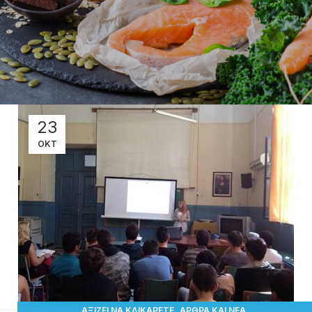
23
ΟΚΤ
,
,
ΑΞΊΖΕΙ ΝΑ ΚΛΙΚΑΡΕΤΕ
ΆΡΘΡΑ ΚΑΙ ΝΈΑ