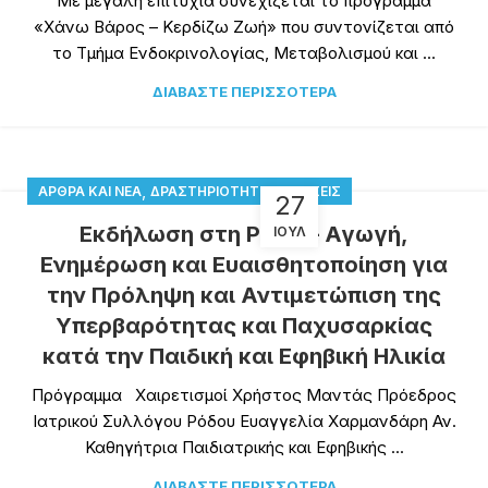
Με μεγάλη επιτυχία συνεχίζεται το πρόγραμμα
«Χάνω Βάρος – Κερδίζω Ζωή» που συντονίζεται από
το Τμήμα Ενδοκρινολογίας, Μεταβολισμού και ...
ΔΙΑΒΆΣΤΕ ΠΕΡΙΣΣΌΤΕΡΑ
,
ΆΡΘΡΑ ΚΑΙ ΝΈΑ
ΔΡΑΣΤΗΡΙΌΤΗΤΕΣ-ΔΡΆΣΕΙΣ
27
Εκδήλωση στη Ρόδο – Αγωγή,
ΙΟΎΛ
Ενημέρωση και Ευαισθητοποίηση για
την Πρόληψη και Αντιμετώπιση της
Υπερβαρότητας και Παχυσαρκίας
κατά την Παιδική και Εφηβική Ηλικία
Πρόγραμμα Χαιρετισμοί Χρήστος Μαντάς Πρόεδρος
Ιατρικού Συλλόγου Ρόδου Ευαγγελία Χαρμανδάρη Αν.
Καθηγήτρια Παιδιατρικής και Εφηβικής ...
ΔΙΑΒΆΣΤΕ ΠΕΡΙΣΣΌΤΕΡΑ