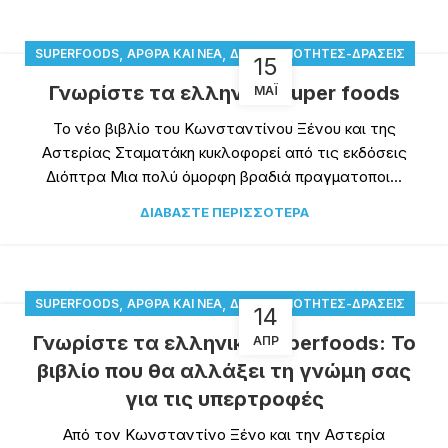
,
,
SUPERFOODS
ΆΡΘΡΑ ΚΑΙ ΝΈΑ
ΔΡΑΣΤΗΡΙΌΤΗΤΕΣ-ΔΡΆΣΕΙΣ
15
Γνωρίστε τα ελληνικά super foods
ΜΆΙ
Το νέο βιβλίο του Κωνσταντίνου Ξένου και της
Αστερίας Σταματάκη κυκλοφορεί από τις εκδόσεις
Διόπτρα Μια πολύ όμορφη βραδιά πραγματοποι...
ΔΙΑΒΆΣΤΕ ΠΕΡΙΣΣΌΤΕΡΑ
,
,
SUPERFOODS
ΆΡΘΡΑ ΚΑΙ ΝΈΑ
ΔΡΑΣΤΗΡΙΌΤΗΤΕΣ-ΔΡΆΣΕΙΣ
14
Γνωρίστε τα ελληνικά superfoods: Το
ΑΠΡ
βιβλίο που θα αλλάξει τη γνώμη σας
για τις υπερτροφές
Από τον Κωνσταντίνο Ξένο και την Αστερία